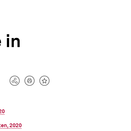
 in
Artikel
Teilen
Inhalt
drucken
Optionen
merken
anzeigen
20
ten, 2020