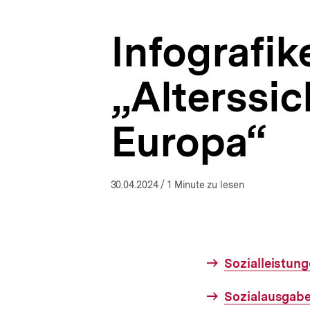
bpb.de
a
t
Infografik
i
o
n
„Alterssi
Europa“
30.04.2024
/ 1 Minute zu lesen
Interner
Sozialleistun
Link:
Interner
Sozialausgaben