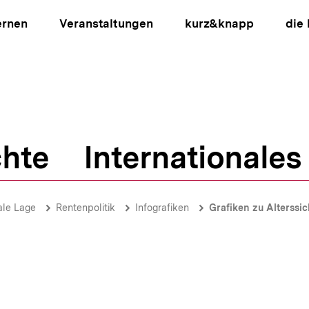
ernen
Veranstaltungen
kurz&knapp
die
hte
Internationales
ion
ale Lage
Rentenpolitik
Infografiken
Grafiken zu Alterssi