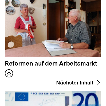
V
Reformen auf dem Arbeitsmarkt
o
Inhalt
r
merken
Nächster Inhalt
h
e
r