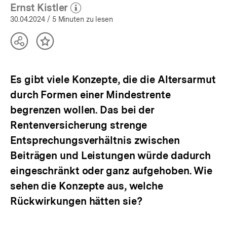
(Mehr zum Autor)
öffnen
Ernst Kistler
(Mehr zum Autor)
öffnen
30.04.2024
/ 5 Minuten zu lesen
Teilen
Inhalt
Optionen
merken
anzeigen
Es gibt viele Konzepte, die die Altersarmut
durch Formen einer Mindestrente
begrenzen wollen. Das bei der
Rentenversicherung strenge
Entsprechungsverhältnis zwischen
Beiträgen und Leistungen würde dadurch
eingeschränkt oder ganz aufgehoben. Wie
sehen die Konzepte aus, welche
Rückwirkungen hätten sie?