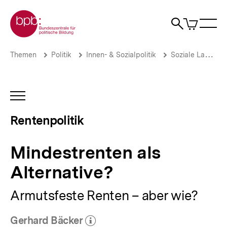
Direkt
Zur Startseite der bpb
zum
0
Artikel
Sho
Seiteninhalt
im
Naviga
Suche
springen
War
öffne
öffnen
öff
Pfadnavigation
Mindestrenten
Brotkrümelnavigation
Themen
Politik
Innen- & Sozialpolitik
Soziale Lage
als
Alternative?
|
Rentenpolitik
INHALTSNAVIGATION
|
ÖFFNEN
bpb.de
Rentenpolitik
Mindestrenten als
Alternative?
Armutsfeste Renten – aber wie?
Gerhard Bäcker