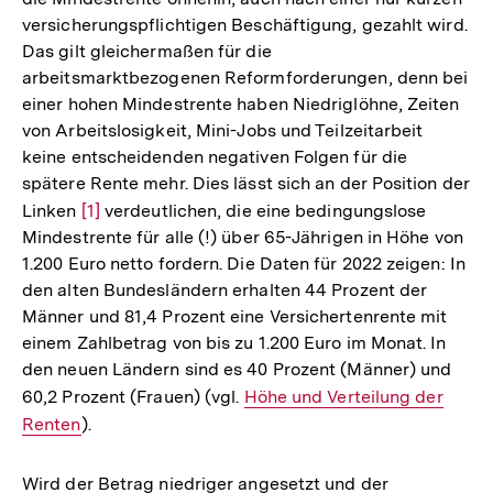
versicherungspflichtigen Beschäftigung, gezahlt wird.
Das gilt gleichermaßen für die
arbeitsmarktbezogenen Reformforderungen, denn bei
einer hohen Mindestrente haben Niedriglöhne, Zeiten
von Arbeitslosigkeit, Mini-Jobs und Teilzeitarbeit
keine entscheidenden negativen Folgen für die
spätere Rente mehr. Dies lässt sich an der Position der
Linken
Zur
[1]
verdeutlichen, die eine bedingungslose
Mindestrente für alle (!) über 65-Jährigen in Höhe von
Auflösung
1.200 Euro netto fordern. Die Daten für 2022 zeigen: In
der
den alten Bundesländern erhalten 44 Prozent der
Fußnote
Männer und 81,4 Prozent eine Versichertenrente mit
einem Zahlbetrag von bis zu 1.200 Euro im Monat. In
den neuen Ländern sind es 40 Prozent (Männer) und
60,2 Prozent (Frauen) (vgl.
Interner
Höhe und Verteilung der
Renten
).
Link:
Wird der Betrag niedriger angesetzt und der