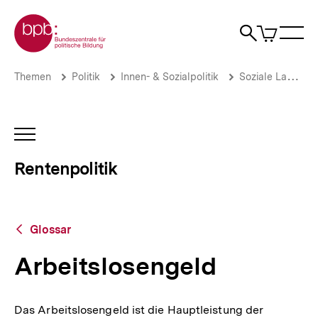
Direkt
Zur Startseite der bpb
zum
0
Artikel
Sho
Seiteninhalt
im
Naviga
Suche
springen
War
öffne
öffnen
öff
Pfadnavigation
Arbeitslosengeld
Brotkrümelnavigation
Themen
Politik
Innen- & Sozialpolitik
Soziale Lage
|
Rentenpolitik
|
bpb.de
INHALTSNAVIGATION
ÖFFNEN
Rentenpolitik
Zurück
Glossar
zur
Übersicht
Arbeitslosengeld
Das Arbeitslosengeld ist die Hauptleistung der