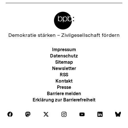
Meta-
Links
Zur
Demokratie stärken –
Zivilgesellschaft fördern
Startseite
der
Meta-
Impressum
bpb
Navigation
Datenschutz
Sitemap
Newsletter
RSS
Kontakt
Presse
Barriere melden
Erklärung zur Barrierefreiheit
Auf
Auf
Auf
Auf
Auf
Auf
Au
Folgen
Folgen
Folgen
Folgen
Folgen
Folgen
Fol
Facebook
Mastodon
X
Instagram
Youtube
LinkedIn
Bl
Sie
Sie
Sie
Sie
Sie
Sie
Sie
Zum