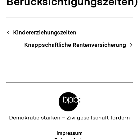
Berücksichtigungszeiten)
Fussnoten
Begriffsnavigation
Content-
Kindererziehungszeiten
Navigation
Knappschaftliche Rentenversicherung
Meta-
Links
Zur
Demokratie stärken –
Zivilgesellschaft fördern
Startseite
der
Meta-
Impressum
bpb