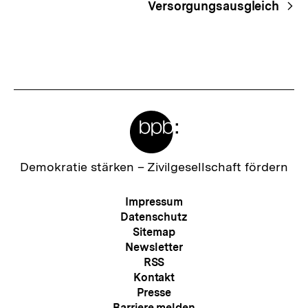
Versorgungsausgleich
Meta-
Links
Zur
Demokratie stärken –
Zivilgesellschaft fördern
Startseite
der
Meta-
Impressum
bpb
Navigation
Datenschutz
Sitemap
Newsletter
RSS
Kontakt
Presse
Barriere melden