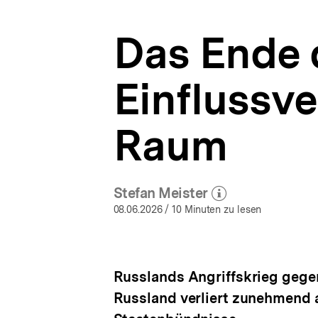
|
a
Kriege
t
und
Das Ende 
i
Konflikte
o
|
n
bpb.de
Einflussve
Raum
Stefan Meister
(Mehr zum Autor)
öffnen
08.06.2026
/ 10 Minuten zu lesen
Russlands Angriffskrieg gegen
Russland verliert zunehmend a