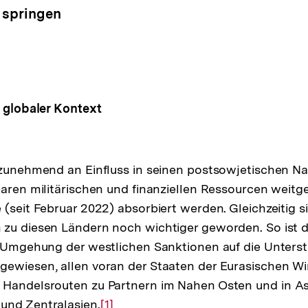
 springen
s
globaler Kontext
 zunehmend an Einfluss in seinen postsowjetischen N
baren militärischen und finanziellen Ressourcen weit
 (seit Februar 2022) absorbiert werden. Gleichzeitig 
zu diesen Ländern noch wichtiger geworden. So ist d
e Umgehung der westlichen Sanktionen auf die Unters
ewiesen, allen voran der Staaten der Eurasischen Wi
 Handelsrouten zu Partnern im Nahen Osten und in As
und Zentralasien.
Zur
[1]