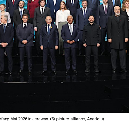
fang Mai 2026 in Jerewan. (© picture-alliance, Anadolu)