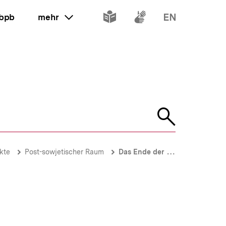
Inhalte
Inhalte
Inhalte
 bpb
mehr
ein oder ausklappen
in
in
in
leichter
Gebärdenspr
Englisch
Sprache
Suche
öffnen
kte
Post-sowjetischer Raum
Das Ende der Hegemonie