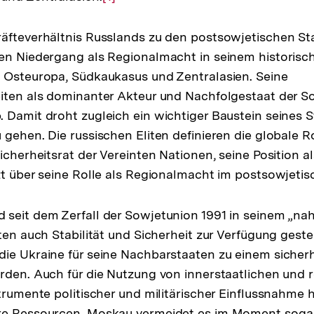
Auflösung
der
äfteverhältnis Russlands zu den postsowjetischen St
Fußnote
en Niedergang als Regionalmacht in seinem historisc
 Osteuropa, Südkaukasus und Zentralasien. Seine
iten als dominanter Akteur und Nachfolgestaat der S
 Damit droht zugleich ein wichtiger Baustein seines S
 gehen. Die russischen Eliten definieren die globale R
Sicherheitsrat der Vereinten Nationen, seine Position 
zt über seine Rolle als Regionalmacht im postsowjeti
seit dem Zerfall der Sowjetunion 1991 in seinem „na
ten auch Stabilität und Sicherheit zur Verfügung gestell
ie Ukraine für seine Nachbarstaaten zu einem sicherh
rden. Auch für die Nutzung von innerstaatlichen und 
strumente politischer und militärischer Einflussnahm
re Ressourcen. Moskau vermeidet es im Moment sogar