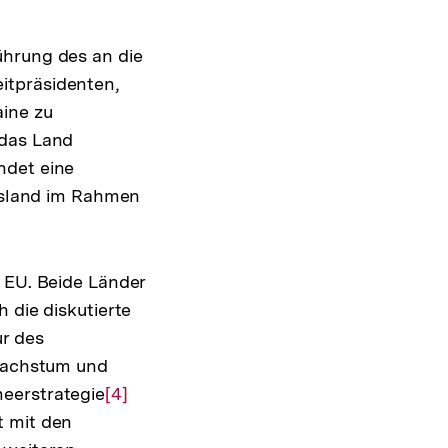
ührung des an die
itpräsidenten,
ine zu
 das Land
ndet eine
ussland im Rahmen
r EU. Beide Länder
 die diskutierte
ur des
 Wachstum und
eerstrategie
Zur
[4]
t mit den
Auflösung