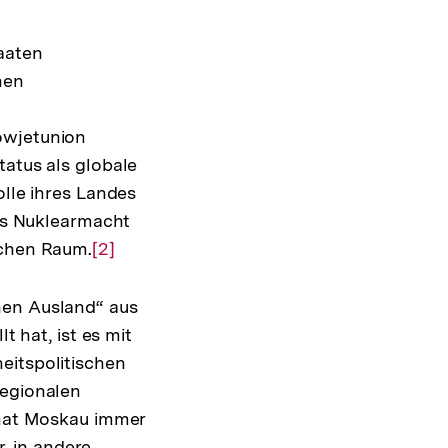
aaten
hen
owjetunion
tatus als globale
olle ihres Landes
als Nuklearmacht
schen Raum.
Zur
[2]
Auflösung
der
hen Ausland“ aus
Fußnote
t hat, ist es mit
eitspolitischen
regionalen
e hat Moskau immer
, in andere