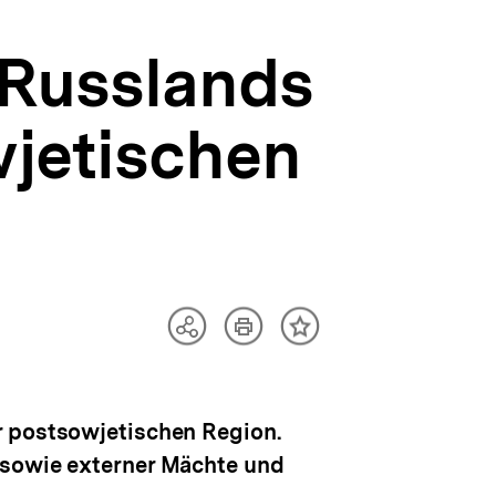
 Russlands
wjetischen
Artikel
Teilen
Inhalt
drucken
Optionen
merken
anzeigen
r postsowjetischen Region.
 sowie externer Mächte und