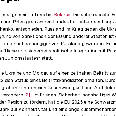
m allgemeinen Trend ist
Interner
Belarus
. Die autokratische F
en und Polen grenzenden Landes hat unter dem Langze
Link:
henko, entschieden, Russland im Krieg gegen die Ukra
grund von Sanktionen der EU und anderer Staaten ist
rt und noch abhängiger von Russland geworden. Es fi
haftliche und sicherheitspolitische Integration mit R
n „Unionsstaates“ statt.
e Ukraine und Moldau auf einen zeitnahen Beitritt zu
2 den Status eines Beitrittskandidaten erhalten. Durch
egration könnten sich Geschwindigkeit und Architekt
s verändern.
Zur
[3]
Um Frieden, Sicherheit, nachhaltiges
der Region zu fördern, hat die EU 2025 eine Schwarzm
Auflösung
stark auf Konnektivität und eine enge Zusammenarbei
der