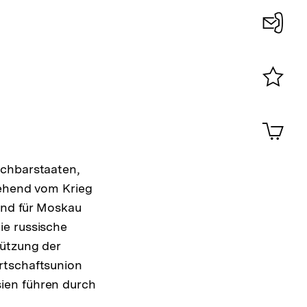
Konta
0
Merklist
ansehen
0
Artik
im
Shop-
Warenko
achbarstaaten,
ansehen
gehend vom Krieg
sind für Moskau
ie russische
tützung der
rtschaftsunion
ien führen durch