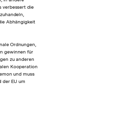
 verbessert die
szuhandeln,
die Abhängigkeit
onale Ordnungen,
en gewinnen für
ngen zu anderen
nalen Kooperation
Hegemon und muss
nd der EU um