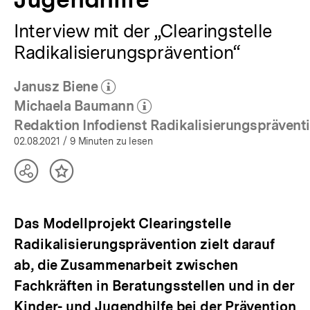
Interview mit der „Clearingstelle
Radikalisierungsprävention“
Janusz Biene
(Mehr zum Autor)
öffnen
Michaela Baumann
(Mehr zum Autor)
öffnen
Redaktion Infodienst Radikalisierungsprävent
(Mehr zum Autor)
02.08.2021
/ 9 Minuten zu lesen
Teilen
Inhalt
Optionen
merken
anzeigen
Das Modellprojekt Clearingstelle
Radikalisierungsprävention zielt darauf
ab, die Zusammenarbeit zwischen
Fachkräften in Beratungsstellen und in der
Kinder- und Jugendhilfe bei der Prävention