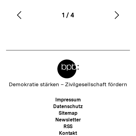
1
/
4
Vorherigen
Nächs
Karussellinhalt
von
Inhalt
Inhalt
anzeigen
anzei
Meta-
Links
Zur
Demokratie stärken –
Zivilgesellschaft fördern
Startseite
der
Meta-
Impressum
bpb
Navigation
Datenschutz
Sitemap
Newsletter
RSS
Kontakt