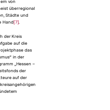
llem von
meist überregional
en, Städte und
ie Hand
Zur
[7]
.
Auflösung
der
h der Kreis
Fußnote
ufgabe auf die
Projektphase das
smus“ in der
ogramm „Hessen –
itsfonds der
teure auf der
n kreisangehörigen
gründetem