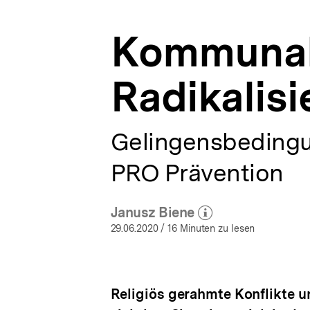
a
t
Kommuna
i
o
n
Radikalis
Gelingensbedingu
PRO Prävention
Janusz Biene
(Mehr zum Autor)
öffnen
29.06.2020
/ 16 Minuten zu lesen
Religiös gerahmte Konflikte u