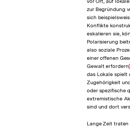
vor Ort, auf lokal
zur Begründung v
sich beispielswei
Konflikte konstru
eskalieren sie, kö
Polarisierung bei
also soziale Proz
einer offenen Ges
Gewalt erfordern
das Lokale spielt 
Zugehörigkeit und
oder spezifische 
extremistische Ak
sind und dort ver
Lange Zeit traten