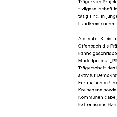
Träger von Projek
zivilgesellschaft
tätig sind. In jün
Landkreise nehme
Als erster Kreis 
Offenbach die Prä
Fahne geschrieben
Modellprojekt „PR
Trägerschaft des
aktiv für Demokr
Europäischen Unio
Kreisebene sowie 
Kommunen dabei, i
Extremismus Hand