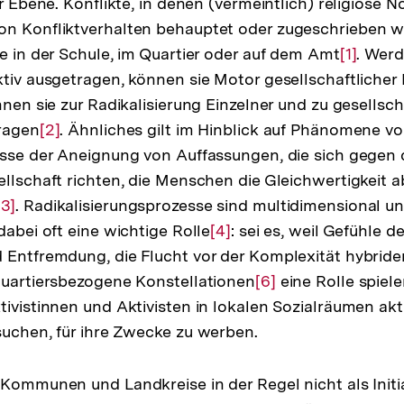
er Ebene. Konflikte, in denen (vermeintlich) religiöse
on Konfliktverhalten behauptet oder zugeschrieben w
se in der Schule, im Quartier oder auf dem Amt
Zur
[1]
. Wer
ktiv ausgetragen, können sie Motor gesellschaftlicher
Auflösu
nnen sie zur Radikalisierung Einzelner und zu gesellsch
der
tragen
Zur
[2]
. Ähnliches gilt im Hinblick auf Phänomene vo
Fußnote
esse der Aneignung von Auffassungen, die sich gegen d
Auflösung
ellschaft richten, die Menschen die Gleichwertigkeit 
der
Zur
[3]
. Radikalisierungsprozesse sind multidimensional und
Fußnote
dabei oft eine wichtige Rolle
Auflösung
Zur
[4]
: sei es, weil Gefühle d
 Entfremdung, die Flucht vor der Komplexität hybrid
der
Auflösung
quartiersbezogene Konstellationen
Fußnote
der
Zur
[6]
eine Rolle spielen
tivistinnen und Aktivisten in lokalen Sozialräumen akt
Fußnote
Auflösung
suchen, für ihre Zwecke zu werben.
der
Fußnote
 Kommunen und Landkreise in der Regel nicht als Init