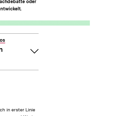
 Fachdebatte oder
ntwickelt.
fos
n
h in erster Linie