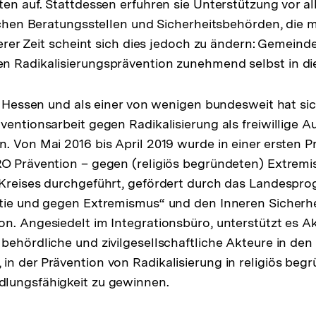
ten auf. Stattdessen erfuhren sie Unterstützung vor a
lichen Beratungsstellen und Sicherheitsbehörden, die 
gerer Zeit scheint sich dies jedoch zu ändern: Gemeind
n Radikalisierungsprävention zunehmend selbst in d
in Hessen und als einer von wenigen bundesweit hat sic
ventionsarbeit gegen Radikalisierung als freiwillige A
. Von Mai 2016 bis April 2019 wurde in einer ersten 
O Prävention – gegen (religiös begründeten) Extremi
 Kreises durchgeführt, gefördert durch das Landespr
atie und gegen Extremismus“ und den Inneren Sicherhe
n. Angesiedelt im Integrationsbüro, unterstützt es Ak
behördliche und zivilgesellschaftliche Akteure in de
n der Prävention von Radikalisierung in religiös be
lungsfähigkeit zu gewinnen.