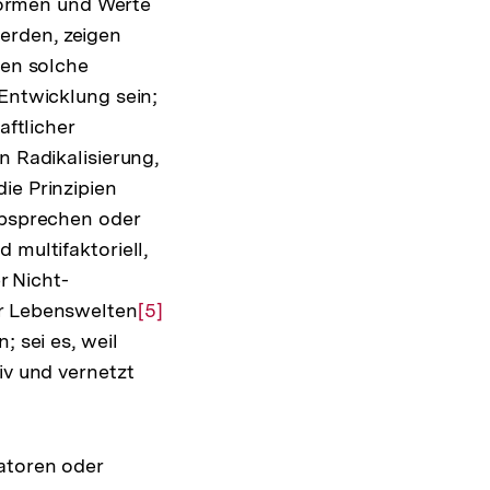
 Normen und Werte
erden, zeigen
den solche
 Entwicklung sein;
ng
aftlicher
n Radikalisierung,
ie Prinzipien
absprechen oder
 multifaktoriell,
er Nicht-
er Lebenswelten
Zur
[5]
; sei es, weil
Auflösung
iv und vernetzt
der
Fußnote
iatoren oder