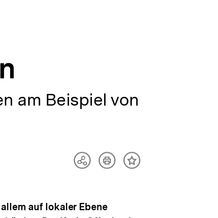
on
n am Beispiel von
Artikel
Teilen
Inhalt
drucken
Optionen
merken
anzeigen
allem auf lokaler Ebene