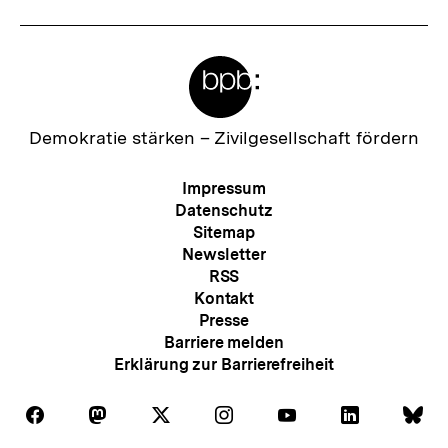
Meta-
Links
Zur
Demokratie stärken –
Zivilgesellschaft fördern
Startseite
der
Meta-
Impressum
bpb
Navigation
Datenschutz
Sitemap
Newsletter
RSS
Kontakt
Presse
Barriere melden
Erklärung zur Barrierefreiheit
Auf
Auf
Auf
Auf
Auf
Auf
Au
Folgen
Folgen
Folgen
Folgen
Folgen
Folgen
Fol
Facebook
Mastodon
X
Instagram
Youtube
LinkedIn
Bl
Sie
Sie
Sie
Sie
Sie
Sie
Sie