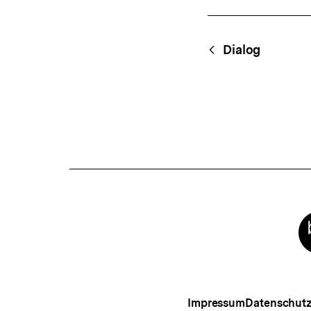
Fussnoten
Content-
Begri
Dialog
Navigation
Meta-
Links
Impressum
Datenschut