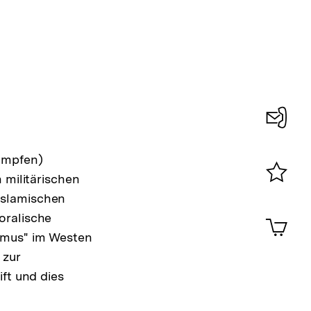
Konta
kämpfen)
0
 militärischen
Merklist
islamischen
ansehen
0
oralische
Artik
im
ismus" im Westen
Shop-
 zur
Warenko
ft und dies
ansehen