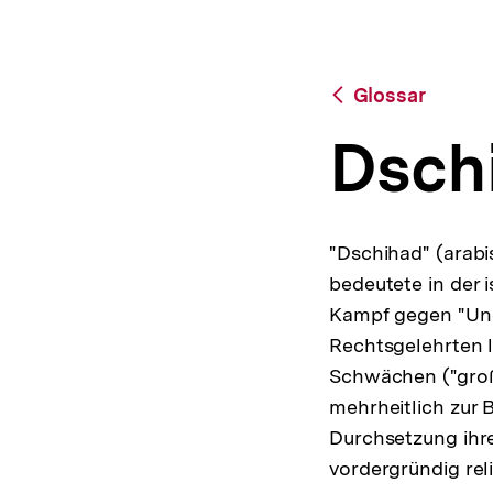
a
t
i
o
Zurück
Glossar
n
zur
Übersicht
Dsch
"Dschihad" (arab
bedeutete in der 
Kampf gegen "Ung
Rechtsgelehrten l
Schwächen ("groß
mehrheitlich zur 
Durchsetzung ihre
vordergründig reli