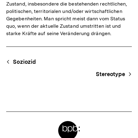
Zustand, insbesondere die bestehenden rechtlichen,
politischen, territorialen und/oder wirtschaftlichen
Gegebenheiten. Man spricht meist dann vom Status
quo, wenn der aktuelle Zustand umstritten ist und
starke Kräfte auf seine Veränderung drängen.
Fussnoten
Begriffsnavigation
Content-
Soziozid
Navigation
Stereotype
Meta-