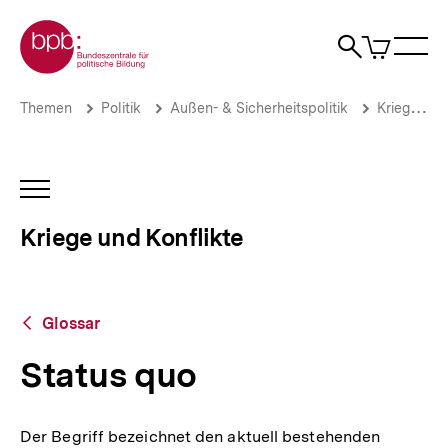
Direkt
Zur Startseite der bpb
zum
0
Artikel
Sho
Seiteninhalt
im
Naviga
Suche
springen
War
öffne
öffnen
öff
Pfadnavigation
Status
Brotkrümelnavigation
Themen
Politik
Außen- & Sicherheitspolitik
Kriege & Konflikte
quo
|
Kriege
und
INHALTSNAVIGATION
Konflikte
ÖFFNEN
|
Kriege und Konflikte
bpb.de
Zurück
Glossar
zur
Übersicht
Status quo
Der Begriff bezeichnet den aktuell bestehenden