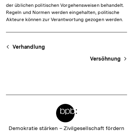
der üblichen politischen Vorgehensweisen behandelt.
Regeln und Normen werden eingehalten, politische
Akteure können zur Verantwortung gezogen werden.
Fussnoten
Begriffsnavigation
Content-
Verhandlung
Navigation
Versöhnung
Meta-
Links
Zur
Demokratie stärken –
Zivilgesellschaft fördern