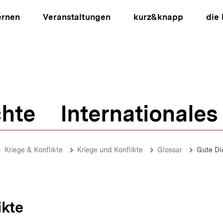
ernen
Veranstaltungen
kurz&knapp
die
hte
Internationales
ion
Kriege & Konflikte
Kriege und Konflikte
Glossar
Gute Di
ikte