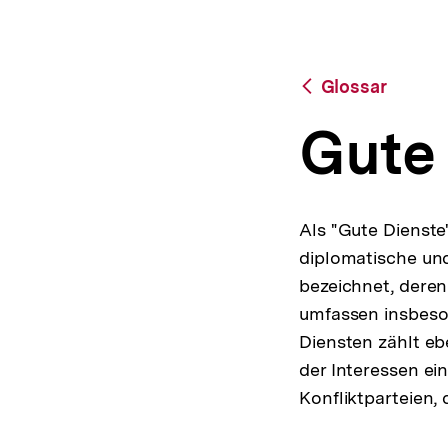
a
t
i
o
Zurück
Glossar
n
zur
Übersicht
Gute
Als "Gute Dienst
diplomatische und
bezeichnet, deren
umfassen insbeso
Diensten zählt eb
der Interessen ei
Konfliktparteien,