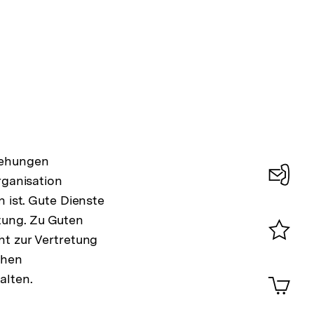
iehungen
rganisation
Konta
 ist. Gute Dienste
0
tung. Zu Guten
ht zur Vertretung
Merklist
chen
ansehen
0
Artik
alten.
im
Shop-