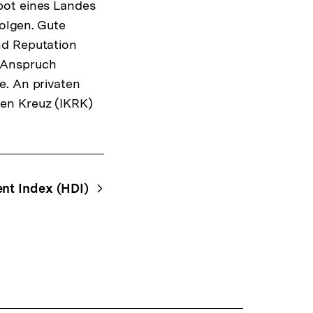
bot eines Landes
Warenko
ansehen
folgen. Gute
nd Reputation
in Anspruch
e. An privaten
ten Kreuz (IKRK)
t Index (HDI)