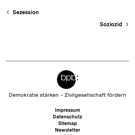
Fussnoten
Begriffsnavigation
Content-
Sezession
Navigation
Soziozid
Meta-
Links
Zur
Demokratie stärken –
Zivilgesellschaft fördern
Startseite
der
Meta-
Impressum
bpb
Navigation
Datenschutz
Sitemap
Newsletter