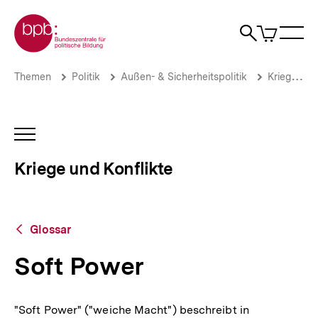
Direkt
Zur Startseite der bpb
zum
0
Artikel
Sho
Seiteninhalt
im
Naviga
Suche
springen
War
öffne
öffnen
öff
Pfadnavigation
Soft
Brotkrümelnavigation
Themen
Politik
Außen- & Sicherheitspolitik
Kriege & Konflikte
Power
|
Kriege
und
INHALTSNAVIGATION
Konflikte
ÖFFNEN
|
Kriege und Konflikte
bpb.de
Zurück
Glossar
zur
Übersicht
Soft Power
"Soft Power" ("weiche Macht") beschreibt in