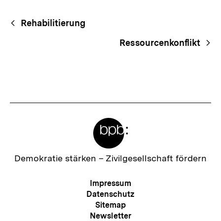
Fussnoten
Begriffsnavigation
Content-
Rehabilitierung
Navigation
Ressourcenkonflikt
Meta-
Links
Zur
Demokratie stärken –
Zivilgesellschaft fördern
Startseite
der
Meta-
Impressum
bpb
Navigation
Datenschutz
Sitemap
Newsletter