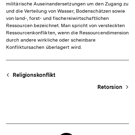
militärische Auseinandersetzungen um den Zugang zu
und die Verteilung von Wasser, Bodenschätzen sowie
von land-, forst- und fischereiwirtschaftlichen
Ressourcen bezeichnet. Man spricht von versteckten
Ressourcenkonflikten, wenn die Ressourcendimension
durch andere wirkliche oder scheinbare
Konfliktursachen überlagert wird.
Fussnoten
Begriffsnavigation
Content-
Religionskonflikt
Navigation
Retorsion