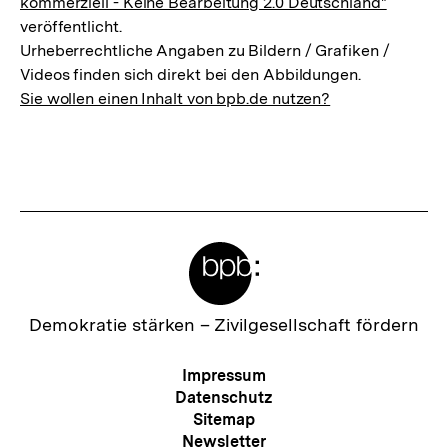
kommerziell - Keine Bearbeitung 2.0 Deutschland"
veröffentlicht.
Urheberrechtliche Angaben zu Bildern / Grafiken /
Videos finden sich direkt bei den Abbildungen.
Sie wollen einen Inhalt von bpb.de nutzen?
Meta-
Links
Zur
Demokratie stärken –
Zivilgesellschaft fördern
Startseite
der
Meta-
Impressum
bpb
Navigation
Datenschutz
Sitemap
Newsletter