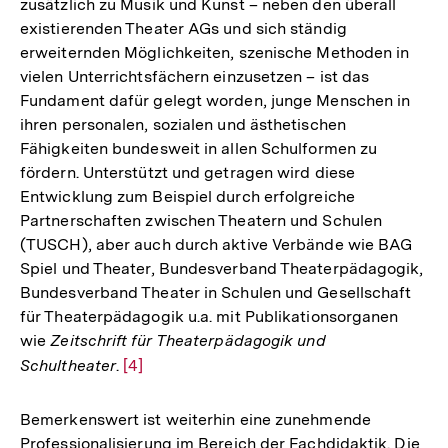
zusätzlich zu Musik und Kunst – neben den überall
Fußnote
existierenden Theater AGs und sich ständig
erweiternden Möglichkeiten, szenische Methoden in
vielen Unterrichtsfächern einzusetzen – ist das
Fundament dafür gelegt worden, junge Menschen in
ihren personalen, sozialen und ästhetischen
Fähigkeiten bundesweit in allen Schulformen zu
fördern. Unterstützt und getragen wird diese
Entwicklung zum Beispiel durch erfolgreiche
Partnerschaften zwischen Theatern und Schulen
(TUSCH), aber auch durch aktive Verbände wie BAG
Spiel und Theater, Bundesverband Theaterpädagogik,
Bundesverband Theater in Schulen und Gesellschaft
für Theaterpädagogik u.a. mit Publikationsorganen
wie
Zeitschrift für Theaterpädagogik und
Schultheater
.
Zur
[4]
Auflösung
der
Bemerkenswert ist weiterhin eine zunehmende
Fußnote
Professionalisierung im Bereich der Fachdidaktik. Die