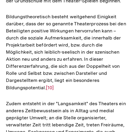
der Grundschule mit dem Theater-Spielen beginnen.
Bildungstheoretisch besteht weitgehend Einigkeit
darüber, dass der so genannte Theaterprozess bei den
Beteiligten positive Wirkungen hervorrufen kann –
durch die soziale Aufmerksamkeit, die innerhalb der
Projektarbeit befördert wird, bzw. durch die
Möglichkeit, sich leiblich-seelisch in der szenischen
Aktion neu und anders zu erfahren. In dieser
Differenzerfahrung, die sich aus der Doppelheit von
Rolle und Selbst bzw. zwischen Darsteller und
Dargestelltem ergibt, liegt ein besonderes
Bildungspotential.
Zur
[10]
Auflösung
der
Zudem entsteht in der "Langsamkeit" des Theaters ein
Fußnote
anderes Zeitbewusstsein als in Alltag und medial
geprägter Umwelt; an die Stelle organisierter,
verwalteter Zeit tritt lebendige Zeit, treten Freiräume,
Umwege, Sackgassen und Experimente, die auch