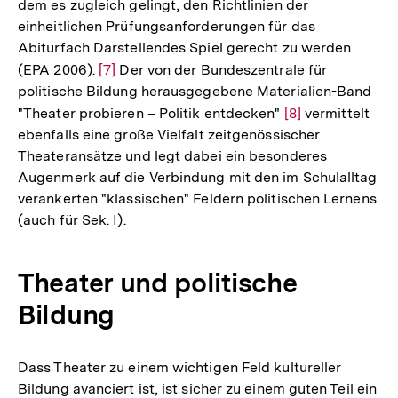
dem es zugleich gelingt, den Richtlinien der
einheitlichen Prüfungsanforderungen für das
Abiturfach Darstellendes Spiel gerecht zu werden
(EPA 2006).
Zur
[7]
Der von der Bundeszentrale für
politische Bildung herausgegebene Materialien-Band
Auflösung
"Theater probieren – Politik entdecken"
Zur
[8]
vermittelt
der
ebenfalls eine große Vielfalt zeitgenössischer
Auflösung
Fußnote
Theateransätze und legt dabei ein besonderes
der
Augenmerk auf die Verbindung mit den im Schulalltag
Fußnote
verankerten "klassischen" Feldern politischen Lernens
(auch für Sek. I).
Theater und politische
Bildung
Dass Theater zu einem wichtigen Feld kultureller
Bildung avanciert ist, ist sicher zu einem guten Teil ein