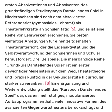
ersten Absolventinnen und Absolventen des
grundständigen Studiengangs Darstellendes Spiel in
Niedersachsen sind nach dem absolvierten
Referendariat (gymnasiales Lehramt) als
Theaterlehrkräfte an Schulen tätig
Zur
[5]
, und es ist eine
Reihe von Lehrwerken erschienen. Sie bieten
Auflösung
vielfältige Anregungen für einen zeitgemäßen
der
Theaterunterricht, der die Eigenaktivität und die
Fußnote
Selbstverantwortung der Schülerinnen und Schüler
herausfordert. Drei Beispiele: Die mehrbändige Reihe
"Grundkurs Darstellendes Spiel" ist ein erster
gewichtiger Meilenstein auf dem Weg, Theatertheorie
und -praxis künftig in der Sekundarstufe II curricular
stärker zu verankern.
Zur
[6]
Eine Ergänzung und
Weiterentwicklung stellt das "Kursbuch Darstellendes
Auflösung
Spiel" dar, das ein mehrstufiges, modularisiertes
der
Aufbauprogramm enthält, viele innovative Formen des
Fußnote
avancierten Gegenwartstheaters berücksichtigt und