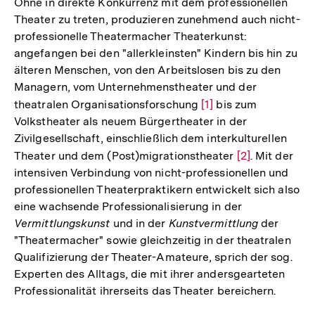
Ohne in direkte Konkurrenz mit dem professionellen
Theater zu treten, produzieren zunehmend auch nicht-
professionelle Theatermacher Theaterkunst:
angefangen bei den "allerkleinsten" Kindern bis hin zu
älteren Menschen, von den Arbeitslosen bis zu den
Managern, vom Unternehmenstheater und der
theatralen Organisationsforschung
Zur
[1]
bis zum
Volkstheater als neuem Bürgertheater in der
Auflösung
Zivilgesellschaft, einschließlich dem interkulturellen
der
Theater und dem (Post)migrationstheater
Zur
[2]
. Mit der
Fußnote
intensiven Verbindung von nicht-professionellen und
Auflösung
professionellen Theaterpraktikern entwickelt sich also
der
eine wachsende Professionalisierung in der
Fußnote
Vermittlungskunst
und in der
Kunstvermittlung
der
"Theatermacher" sowie gleichzeitig in der theatralen
Qualifizierung der Theater-Amateure, sprich der sog.
Experten des Alltags, die mit ihrer andersgearteten
Professionalität ihrerseits das Theater bereichern.