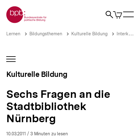
Direkt
Zur Startseite der bpb
zum
0
Artikel
Sho
Seiteninhalt
im
Naviga
Suche
springen
War
öffne
öffnen
öff
Pfadnavigation
Sechs
Brotkrümelnavigation
Lernen
Bildungsthemen
Kulturelle Bildung
Interkulturelle kulturelle Bildung
Fragen
an
die
Stadtbibliothek
INHALTSNAVIGATION
Nürnberg
ÖFFNEN
|
Kulturelle Bildung
Kulturelle
Bildung
|
Sechs Fragen an die
bpb.de
Stadtbibliothek
Nürnberg
10.03.2011
/ 3 Minuten zu lesen