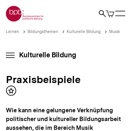
Direkt
Zur Startseite der bpb
zum
0
Artikel
Sho
Seiteninhalt
im
Naviga
Suche
springen
War
öffne
öffnen
öff
Pfadnavigation
Praxisbeispiele
Brotkrümelnavigation
Lernen
Bildungsthemen
Kulturelle Bildung
Musik
|
Kulturelle
Bildung
|
Kulturelle Bildung
INHALTSNAVIGATION
bpb.de
ÖFFNEN
Praxisbeispiele
Inhalt
merken
Wie kann eine gelungene Verknüpfung
politischer und kultureller Bildungsarbeit
aussehen, die im Bereich Musik