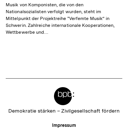
Musik von Komponisten, die von den
Nationalsozialisten verfolgt wurden, steht im
Mittelpunkt der Projektreihe "Verfemte Musik“ in
Schwerin. Zahlreiche internationale Kooperationen,
Wettbewerbe und…
Meta-
Links
Zur
Demokratie stärken –
Zivilgesellschaft fördern
Startseite
der
Meta-
Impressum
bpb