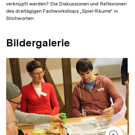
verknüpft werden? Die Diskussionen und Reflexionen
des dreitägigen Fachworkshops „Spiel-Räume“ in
Stichworten.
Bildergalerie
Inhaltskarussell
überspringen
Zur
Zur
Galerieansicht
Gale