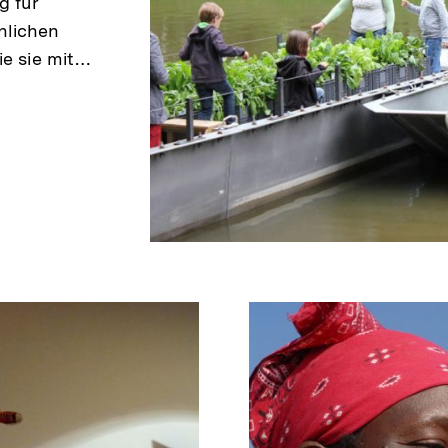
g für
nlichen
ie sie mit…