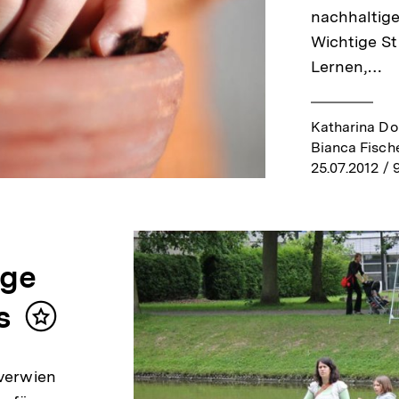
nachhaltig
Wichtige St
Lernen,…
Katharina Do
Bianca Fisch
25.07.2012
/ 
ige
s
Inhalt
merken
Overwien