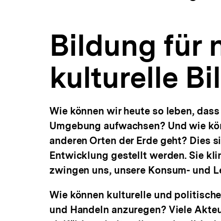
Kulturelle
a
ÖFFNEN
Bildung
t
|
i
bpb.de
Bildung für
o
n
kulturelle B
Wie können wir heute so leben, dass
Umgebung aufwachsen? Und wie könn
anderen Orten der Erde geht? Dies si
Entwicklung gestellt werden. Sie kl
zwingen uns, unsere Konsum- und L
Wie können kulturelle und politisc
und Handeln anzuregen? Viele Akteur