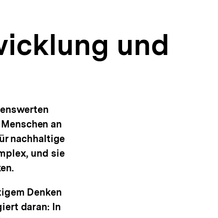
wicklung und
ebenswerten
n Menschen an
ür nachhaltige
mplex, und sie
en.
ltigem Denken
ert daran: In