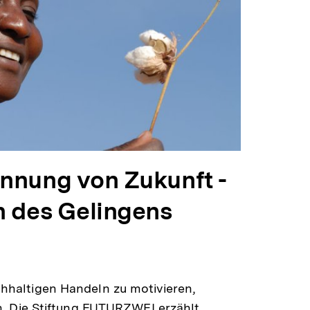
nnung von Zukunft -
 des Gelingens
alt
rken
altigen Handeln zu motivieren,
. Die Stiftung FUTURZWEI erzählt