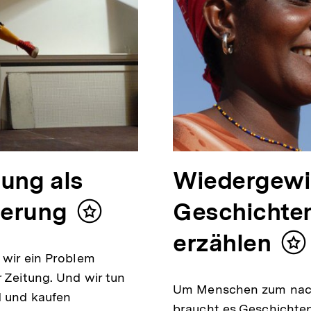
ung als
Wiedergewi
derung
Geschichten
Inhalt
merken
erzählen
Inh
s wir ein Problem
me
r Zeitung. Und wir tun
Um Menschen zum nachh
d und kaufen
braucht es Geschichten