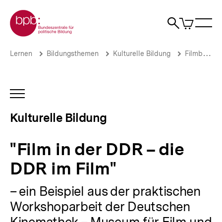
Direkt
Zur Startseite der bpb
zum
0
Artikel
Sho
Seiteninhalt
im
Naviga
Suche
springen
War
öffne
öffnen
öff
Pfadnavigation
"Film
Brotkrümelnavigation
Lernen
Bildungsthemen
Kulturelle Bildung
Filmbildung
in
der
DDR
–
INHALTSNAVIGATION
die
ÖFFNEN
DDR
Kulturelle Bildung
im
Film"
|
"Film in der DDR – die
Kulturelle
Bildung
DDR im Film"
|
bpb.de
– ein Beispiel aus der praktischen
Workshoparbeit der Deutschen
Kinemathek – Museum für Film und