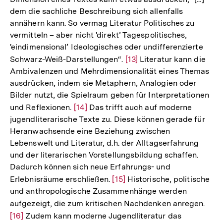
dem die sachliche Beschreibung sich allenfalls
annähern kann. So vermag Literatur Politisches zu
vermitteln – aber nicht 'direkt’ Tagespolitisches,
'eindimensional’ Ideologisches oder undifferenzierte
Schwarz-Weiß-Darstellungen“.
Zur
[13]
Literatur kann die
Ambivalenzen und Mehrdimensionalität eines Themas
Auflösung
ausdrücken, indem sie Metaphern, Analogien oder
der
Bilder nutzt, die Spielraum geben für Interpretationen
Fußnote
und Reflexionen.
Zur
[14]
Das trifft auch auf moderne
jugendliterarische Texte zu. Diese können gerade für
Auflösung
Heranwachsende eine Beziehung zwischen
der
Lebenswelt und Literatur, d.h. der Alltagserfahrung
Fußnote
und der literarischen Vorstellungsbildung schaffen.
Dadurch können sich neue Erfahrungs- und
Erlebnisräume erschließen.
Zur
[15]
Historische, politische
und anthropologische Zusammenhänge werden
Auflösung
aufgezeigt, die zum kritischen Nachdenken anregen.
Zur
der
[16]
Zudem kann moderne Jugendliteratur das
Aufl
Fußnote