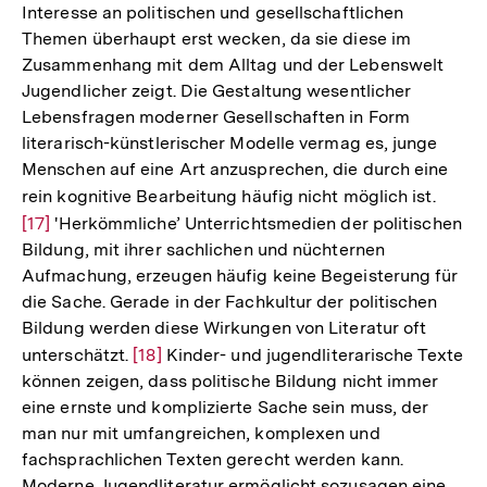
Interesse an politischen und gesellschaftlichen
der
Themen überhaupt erst wecken, da sie diese im
Fuß
Zusammenhang mit dem Alltag und der Lebenswelt
Jugendlicher zeigt. Die Gestaltung wesentlicher
Lebensfragen moderner Gesellschaften in Form
literarisch-künstlerischer Modelle vermag es, junge
Menschen auf eine Art anzusprechen, die durch eine
rein kognitive Bearbeitung häufig nicht möglich ist.
Zur
[17]
'Herkömmliche’ Unterrichtsmedien der politischen
Auflö
Bildung, mit ihrer sachlichen und nüchternen
der
Aufmachung, erzeugen häufig keine Begeisterung für
Fußno
die Sache. Gerade in der Fachkultur der politischen
Bildung werden diese Wirkungen von Literatur oft
unterschätzt.
Zur
[18]
Kinder- und jugendliterarische Texte
können zeigen, dass politische Bildung nicht immer
Auflösung
eine ernste und komplizierte Sache sein muss, der
der
man nur mit umfangreichen, komplexen und
Fußnote
fachsprachlichen Texten gerecht werden kann.
Moderne Jugendliteratur ermöglicht sozusagen eine