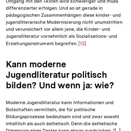
Umgang mit den Texten wird schwieriger und muss
differenzierter erfolgen. Und so ist gerade in
pädagogischen Zusammenhängen diese kinder- und
jugendliterarische Modernisierung nicht unumstritten
und verunsichert vor allem jene, die Kinder- und
Jugendliteratur vornehmlich als Sozialisations- und
Erziehungsinstrument begreifen.
Zur
[12]
Auflösung
der
Kann moderne
Fußnote
Jugendliteratur politisch
bilden? Und wenn ja: wie?
Moderne Jugendliteratur kann Informationen und
Botschaften vermitteln, die für politische
Bildungsprozesse bedeutsam sind und zwar sowohl
inhaltlich als auch ästhetisch. Denn die ästhetische
Dimension eines Textes kann etwas ausdrücken, "[...]