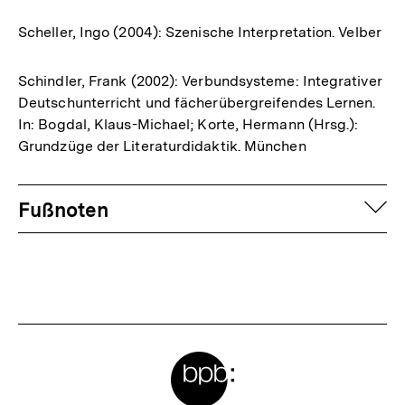
Scheller, Ingo (2004): Szenische Interpretation. Velber
Schindler, Frank (2002): Verbundsysteme: Integrativer
Deutschunterricht und fächerübergreifendes Lernen.
In: Bogdal, Klaus-Michael; Korte, Hermann (Hrsg.):
Grundzüge der Literaturdidaktik. München
Fussnoten
auf
Fußnoten
Meta-
Links