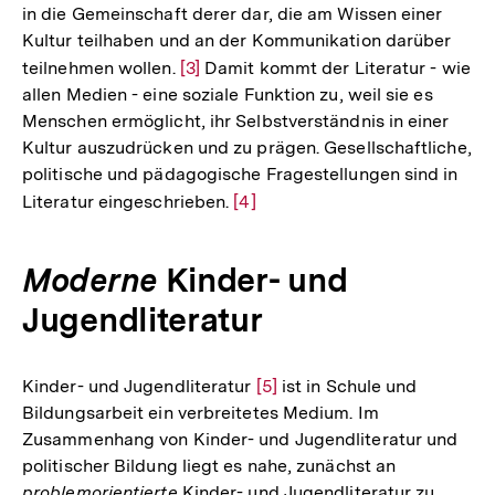
in die Gemeinschaft derer dar, die am Wissen einer
Kultur teilhaben und an der Kommunikation darüber
teilnehmen wollen.
Zur
[3]
Damit kommt der Literatur - wie
allen Medien - eine soziale Funktion zu, weil sie es
Auflösung
Menschen ermöglicht, ihr Selbstverständnis in einer
der
Kultur auszudrücken und zu prägen. Gesellschaftliche,
Fußnote
politische und pädagogische Fragestellungen sind in
Literatur eingeschrieben.
Zur
[4]
Auflösung
der
Moderne
Kinder- und
Fußnote
Jugendliteratur
Kinder- und Jugendliteratur
Zur
[5]
ist in Schule und
Bildungsarbeit ein verbreitetes Medium. Im
Auflösung
Zusammenhang von Kinder- und Jugendliteratur und
der
politischer Bildung liegt es nahe, zunächst an
Fußnote
problemorientierte
Kinder- und Jugendliteratur zu