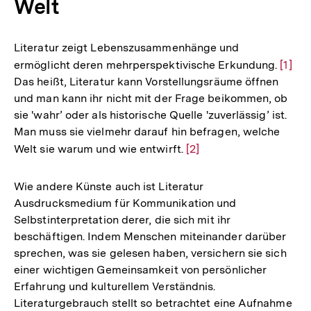
Welt
Literatur zeigt Lebenszusammenhänge und
ermöglicht deren mehrperspektivische Erkundung.
Zur
[1]
Das heißt, Literatur kann Vorstellungsräume öffnen
Auflö
und man kann ihr nicht mit der Frage beikommen, ob
der
sie 'wahr’ oder als historische Quelle 'zuverlässig’ ist.
Fußno
Man muss sie vielmehr darauf hin befragen, welche
Welt sie warum und wie entwirft.
Zur
[2]
Auflösung
der
Wie andere Künste auch ist Literatur
Fußnote
Ausdrucksmedium für Kommunikation und
Selbstinterpretation derer, die sich mit ihr
beschäftigen. Indem Menschen miteinander darüber
sprechen, was sie gelesen haben, versichern sie sich
einer wichtigen Gemeinsamkeit von persönlicher
Erfahrung und kulturellem Verständnis.
Literaturgebrauch stellt so betrachtet eine Aufnahme