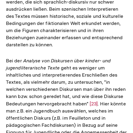
werden, die sich sprachlich-diskursiv nur schwer
ausdrücken ließen. Beim szenischen Interpretieren
des Textes müssen historische, soziale und kulturelle
Bedingungen der fiktionalen Welt erkundet werden,
um die Figuren charakterisieren und in ihren
Beziehungen zueinander erfassen und entsprechend
darstellen zu können.
Bei der
Analyse von Diskursen über kinder- und
jugendliterarische Texte
geht es weniger um
inhaltliches und interpretierendes Erschließen des
Textes, als vielmehr darum, zu untersuchen, "in
welchen verschiedenen Diskursen man über ihn reden
kann bzw. schon geredet hat, und wie diese Diskurse
Bedeutungen hervorgebracht haben"
Zur
[23]
. Hier könnte
man z.B. ein Jugendbuch auswählen, welches im
Auflösung
öffentlichen Diskurs (z.B. im Feuilleton und in
der
pädagogischen Fachdiskursen) in Bezug auf seine
Fußnote
Eignung für Jugendliche oder die Angemessenheit der