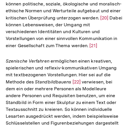
können politische, soziale, ökologische und moralisch-
ethische Normen und Werturteile aufgebaut und einer
kritischen Überprüfung unterzogen werden.
Zur
[20]
Dabei
können Lebensweisen, der Umgang mit
Auflösung
verschiedenen Identitäten und Kulturen und
der
Vorstellungen von einer sinnvollen Kommunikation in
Fußnote
einer Gesellschaft zum Thema werden.
Zur
[21]
Auflösung
der
Szenische Verfahren
ermöglichen einen kreativen,
Fußnote
spielerischen und reflexiv-kommunikativen Umgang
mit textbezogenen Vorstellungen. Hier sei auf die
Methode des
Standbildbauens
Zur
[22]
verwiesen, bei
dem ein oder mehrere Personen als Modelleure
Auflösung
andere Personen und Requisiten benutzen, um eine
der
Standbild in Form einer Skulptur zu einem Text oder
Fußnote
Textausschnitt zu kreieren. So können individuelle
Lesarten ausgedrückt werden, indem beispielsweise
Schlüsselstellen und Figurenbeziehungen dargestellt