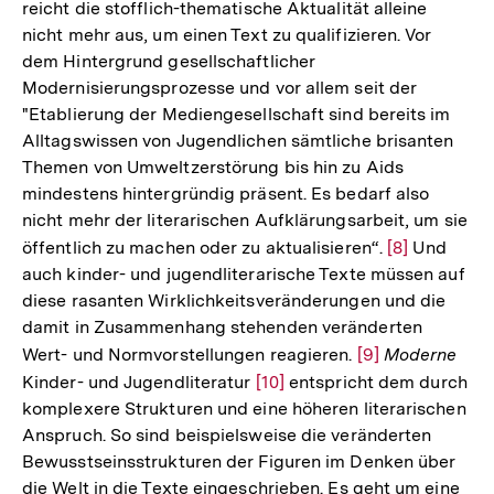
reicht die stofflich-thematische Aktualität alleine
Auflösung
nicht mehr aus, um einen Text zu qualifizieren. Vor
der
dem Hintergrund gesellschaftlicher
Fußnote
Modernisierungsprozesse und vor allem seit der
"Etablierung der Mediengesellschaft sind bereits im
Alltagswissen von Jugendlichen sämtliche brisanten
Themen von Umweltzerstörung bis hin zu Aids
mindestens hintergründig präsent. Es bedarf also
nicht mehr der literarischen Aufklärungsarbeit, um sie
öffentlich zu machen oder zu aktualisieren“.
Zur
[8]
Und
auch kinder- und jugendliterarische Texte müssen auf
Auflösung
diese rasanten Wirklichkeitsveränderungen und die
der
damit in Zusammenhang stehenden veränderten
Fußnote
Wert- und Normvorstellungen reagieren.
Zur
[9]
Moderne
Kinder- und Jugendliteratur
Zur
[10]
entspricht dem durch
Auflösung
komplexere Strukturen und eine höheren literarischen
Auflösung
der
Anspruch. So sind beispielsweise die veränderten
der
Fußnote
Bewusstseinsstrukturen der Figuren im Denken über
Fußnote
die Welt in die Texte eingeschrieben. Es geht um eine