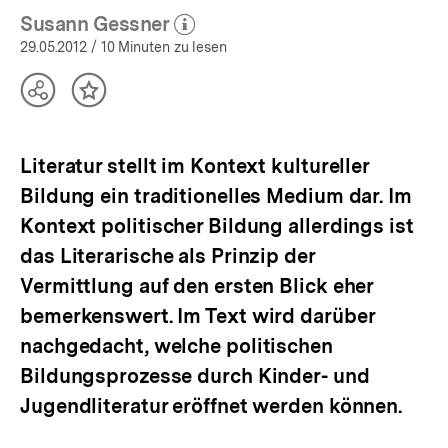
Susann Gessner
(Mehr zum Autor)
öffnen
29.05.2012
/ 10 Minuten zu lesen
Teilen
Inhalt
Optionen
merken
anzeigen
Literatur stellt im Kontext kultureller
Bildung ein traditionelles Medium dar. Im
Kontext politischer Bildung allerdings ist
das Literarische als Prinzip der
Vermittlung auf den ersten Blick eher
bemerkenswert. Im Text wird darüber
nachgedacht, welche politischen
Bildungsprozesse durch Kinder- und
Jugendliteratur eröffnet werden können.