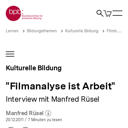
Direkt
Zur Startseite der bpb
zum
0
Artikel
Sho
Seiteninhalt
im
Naviga
Suche
springen
War
öffne
öffnen
öff
Pfadnavigation
"Filmanalyse
Brotkrümelnavigation
Lernen
Bildungsthemen
Kulturelle Bildung
Filmbildung
ist
Arbeit"
|
Kulturelle
INHALTSNAVIGATION
Bildung
ÖFFNEN
|
Kulturelle Bildung
bpb.de
"Filmanalyse ist Arbeit"
Interview mit Manfred Rüsel
Manfred Rüsel
(Mehr zum Autor)
öffnen
20.12.2011
/ 7 Minuten zu lesen