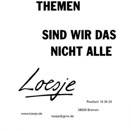
In
Lightbox
öffnen