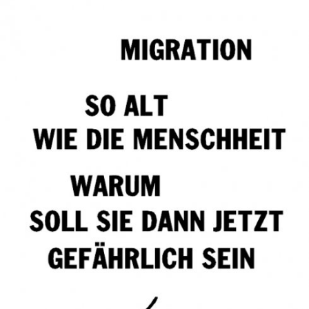
In
Lightbox
öffnen