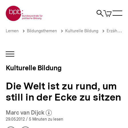
Direkt
Zur Startseite der bpb
zum
0
Artikel
Sho
Seiteninhalt
im
Naviga
Suche
springen
War
öffne
öffnen
öff
Pfadnavigation
Die
Brotkrümelnavigation
Lernen
Bildungsthemen
Kulturelle Bildung
Erzählen und Literatur
Welt
ist
zu
rund,
INHALTSNAVIGATION
um
ÖFFNEN
still
Kulturelle Bildung
in
der
Ecke
Die Welt ist zu rund, um
zu
sitzen
still in der Ecke zu sitzen
|
Kulturelle
Bildung
Marc van Dijck
|
(Mehr zum Autor)
öffnen
29.05.2012
/ 5 Minuten zu lesen
bpb.de