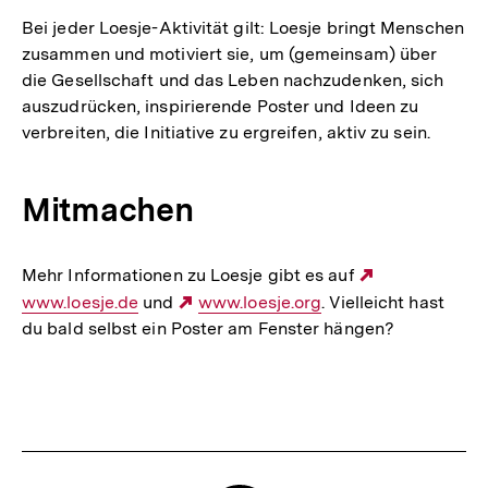
Bei jeder Loesje-Aktivität gilt: Loesje bringt Menschen
zusammen und motiviert sie, um (gemeinsam) über
die Gesellschaft und das Leben nachzudenken, sich
auszudrücken, inspirierende Poster und Ideen zu
verbreiten, die Initiative zu ergreifen, aktiv zu sein.
Mitmachen
Mehr Informationen zu Loesje gibt es auf
Externer
www.loesje.de
und
Externer
www.loesje.org
. Vielleicht hast
Link:
du bald selbst ein Poster am Fenster hängen?
Link:
Fussnoten