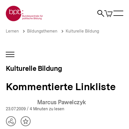
Direkt
Zur Startseite der bpb
zum
0
Artikel
Sho
Seiteninhalt
im
Naviga
Suche
springen
War
öffne
öffnen
öff
Pfadnavigation
Kommentierte
Brotkrümelnavigation
Lernen
Bildungsthemen
Kulturelle Bildung
Linkliste
|
Kulturelle
Bildung
INHALTSNAVIGATION
|
ÖFFNEN
bpb.de
Kulturelle Bildung
Kommentierte Linkliste
Marcus Pawelczyk
23.07.2009
/ 4 Minuten zu lesen
Teilen
Inhalt