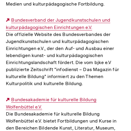
Medien und kulturpädagogische Fortbildung.
Externer
Bundesverband der Jugendkunstschulen und
kulturpädagogischen Einrichtungen e.V.
Link:
Die offizielle Website des Bundesverbandes der
Jugendkunstschulen und kulturpädagogischen
Einrichtungen e.V., der den Auf- und Ausbau einer
lebendigen kunst- und kulturpädagogischen
Einrichtungslandschaft fördert. Die vom bjke e.V
publizierte Zeitschrift "infodienst – Das Magazin für
kulturelle Bildung" informiert zu den Themen
Kulturpolitik und kulturelle Bildung.
Externer
Bundesakademie für kulturelle Bildung
Wolfenbüttel e.V.
Link:
Die Bundesakademie für kulturelle Bildung
Wolfenbüttel e.V. bietet Fortbildungen und Kurse in
den Bereichen Bildende Kunst, Literatur, Museum,