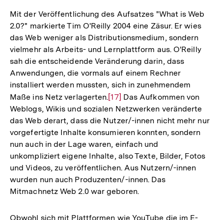
Mit der Veröffentlichung des Aufsatzes "What is Web
2.0?" markierte Tim O'Reilly 2004 eine Zäsur. Er wies
das Web weniger als Distributionsmedium, sondern
vielmehr als Arbeits- und Lernplattform aus. O'Reilly
sah die entscheidende Veränderung darin, dass
Anwendungen, die vormals auf einem Rechner
installiert werden mussten, sich in zunehmendem
Maße ins Netz verlagerten.
Zur
[17]
Das Aufkommen von
Weblogs, Wikis und sozialen Netzwerken veränderte
Auflösung
das Web derart, dass die Nutzer/-innen nicht mehr nur
der
vorgefertigte Inhalte konsumieren konnten, sondern
Fußnote
nun auch in der Lage waren, einfach und
unkompliziert eigene Inhalte, also Texte, Bilder, Fotos
und Videos, zu veröffentlichen. Aus Nutzern/-innen
wurden nun auch Produzenten/-innen. Das
Mitmachnetz Web 2.0 war geboren.
Obwohl sich mit Plattformen wie YouTube die im E-