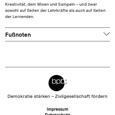
Kreativität, dem Mixen und Sampeln – und zwar
sowohl auf Seiten der Lehrkräfte als auch auf Seiten
der Lernenden.
Fussnoten
auf
Fußnoten
Meta-
Links
Zur
Demokratie stärken –
Zivilgesellschaft fördern
Startseite
der
Meta-
Impressum
bpb
Navigation
Datenschutz