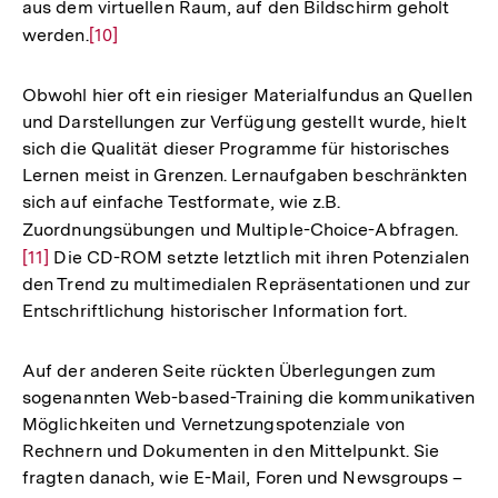
aus dem virtuellen Raum, auf den Bildschirm geholt
werden.
Zur
[10]
Auflösung
der
Obwohl hier oft ein riesiger Materialfundus an Quellen
Fußnote
und Darstellungen zur Verfügung gestellt wurde, hielt
sich die Qualität dieser Programme für historisches
Lernen meist in Grenzen. Lernaufgaben beschränkten
sich auf einfache Testformate, wie z.B.
Zuordnungsübungen und Multiple-Choice-Abfragen.
Zur
[11]
Die CD-ROM setzte letztlich mit ihren Potenzialen
Aufl
den Trend zu multimedialen Repräsentationen und zur
der
Entschriftlichung historischer Information fort.
Fußn
Auf der anderen Seite rückten Überlegungen zum
sogenannten Web-based-Training die kommunikativen
Möglichkeiten und Vernetzungspotenziale von
Rechnern und Dokumenten in den Mittelpunkt. Sie
fragten danach, wie E-Mail, Foren und Newsgroups –