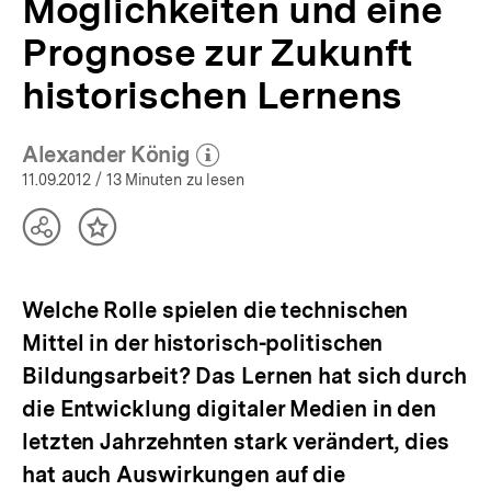
Möglichkeiten und eine
Bildung
|
Prognose zur Zukunft
bpb.de
historischen Lernens
Alexander König
(Mehr zum Autor)
öffnen
11.09.2012
/ 13 Minuten zu lesen
Teilen
Inhalt
Optionen
merken
anzeigen
Welche Rolle spielen die technischen
Mittel in der historisch-politischen
Bildungsarbeit? Das Lernen hat sich durch
die Entwicklung digitaler Medien in den
letzten Jahrzehnten stark verändert, dies
hat auch Auswirkungen auf die