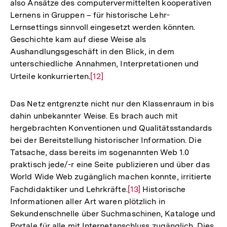
also Ansätze des computervermittelten kooperativen
Lernens in Gruppen – für historische Lehr-
Lernsettings sinnvoll eingesetzt werden könnten.
Geschichte kam auf diese Weise als
Aushandlungsgeschäft in den Blick, in dem
unterschiedliche Annahmen, Interpretationen und
Urteile konkurrierten.
Zur
[12]
Auflösung
der
Das Netz entgrenzte nicht nur den Klassenraum in bis
Fußnote
dahin unbekannter Weise. Es brach auch mit
hergebrachten Konventionen und Qualitätsstandards
bei der Bereitstellung historischer Information. Die
Tatsache, dass bereits im sogenannten Web 1.0
praktisch jede/-r eine Seite publizieren und über das
World Wide Web zugänglich machen konnte, irritierte
Fachdidaktiker und Lehrkräfte.
Zur
[13]
Historische
Informationen aller Art waren plötzlich in
Auflösung
Sekundenschnelle über Suchmaschinen, Kataloge und
der
Portale für alle mit Internetanschluss zugänglich. Dies