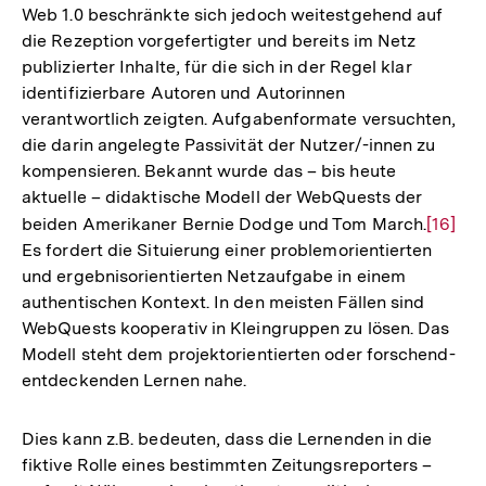
Web 1.0 beschränkte sich jedoch weitestgehend auf
die Rezeption vorgefertigter und bereits im Netz
publizierter Inhalte, für die sich in der Regel klar
identifizierbare Autoren und Autorinnen
verantwortlich zeigten. Aufgabenformate versuchten,
die darin angelegte Passivität der Nutzer/-innen zu
kompensieren. Bekannt wurde das – bis heute
aktuelle – didaktische Modell der WebQuests der
beiden Amerikaner Bernie Dodge und Tom March.
Zur
[16]
Es fordert die Situierung einer problemorientierten
Auflös
und ergebnisorientierten Netzaufgabe in einem
der
authentischen Kontext. In den meisten Fällen sind
Fußnot
WebQuests kooperativ in Kleingruppen zu lösen. Das
Modell steht dem projektorientierten oder forschend-
entdeckenden Lernen nahe.
Dies kann z.B. bedeuten, dass die Lernenden in die
fiktive Rolle eines bestimmten Zeitungsreporters –