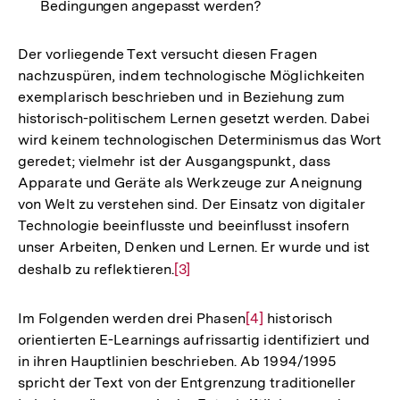
Bedingungen angepasst werden?
Der vorliegende Text versucht diesen Fragen
nachzuspüren, indem technologische Möglichkeiten
exemplarisch beschrieben und in Beziehung zum
historisch-politischem Lernen gesetzt werden. Dabei
wird keinem technologischen Determinismus das Wort
geredet; vielmehr ist der Ausgangspunkt, dass
Apparate und Geräte als Werkzeuge zur Aneignung
von Welt zu verstehen sind. Der Einsatz von digitaler
Technologie beeinflusste und beeinflusst insofern
unser Arbeiten, Denken und Lernen. Er wurde und ist
deshalb zu reflektieren.
Zur
[3]
Auflösung
der
Im Folgenden werden drei Phasen
Zur
[4]
historisch
Fußnote
orientierten E-Learnings aufrissartig identifiziert und
Auflösung
in ihren Hauptlinien beschrieben. Ab 1994/1995
der
spricht der Text von der Entgrenzung traditioneller
Fußnote