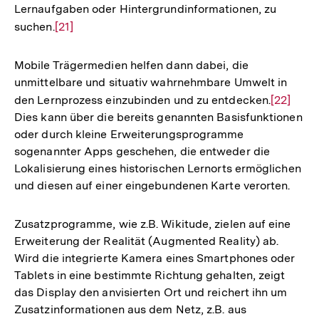
Lernaufgaben oder Hintergrundinformationen, zu
suchen.
Zur
[21]
Auflösung
der
Mobile Trägermedien helfen dann dabei, die
Fußnote
unmittelbare und situativ wahrnehmbare Umwelt in
den Lernprozess einzubinden und zu entdecken.
Zur
[22]
Dies kann über die bereits genannten Basisfunktionen
Auflösu
oder durch kleine Erweiterungsprogramme
der
sogenannter Apps geschehen, die entweder die
Fußnote
Lokalisierung eines historischen Lernorts ermöglichen
und diesen auf einer eingebundenen Karte verorten.
Zusatzprogramme, wie z.B. Wikitude, zielen auf eine
Erweiterung der Realität (Augmented Reality) ab.
Wird die integrierte Kamera eines Smartphones oder
Tablets in eine bestimmte Richtung gehalten, zeigt
das Display den anvisierten Ort und reichert ihn um
Zusatzinformationen aus dem Netz, z.B. aus