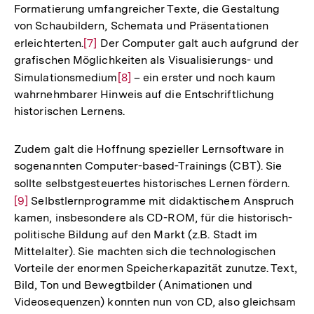
Formatierung umfangreicher Texte, die Gestaltung
von Schaubildern, Schemata und Präsentationen
erleichterten.
Zur
[7]
Der Computer galt auch aufgrund der
grafischen Möglichkeiten als Visualisierungs- und
Auflösung
Simulationsmedium
Zur
[8]
– ein erster und noch kaum
der
wahrnehmbarer Hinweis auf die Entschriftlichung
Auflösung
Fußnote
historischen Lernens.
der
Fußnote
Zudem galt die Hoffnung spezieller Lernsoftware in
sogenannten Computer-based-Trainings (CBT). Sie
sollte selbstgesteuertes historisches Lernen fördern.
Zur
[9]
Selbstlernprogramme mit didaktischem Anspruch
Aufl
kamen, insbesondere als CD-ROM, für die historisch-
der
politische Bildung auf den Markt (z.B. Stadt im
Fuß
Mittelalter). Sie machten sich die technologischen
Vorteile der enormen Speicherkapazität zunutze. Text,
Bild, Ton und Bewegtbilder (Animationen und
Videosequenzen) konnten nun von CD, also gleichsam