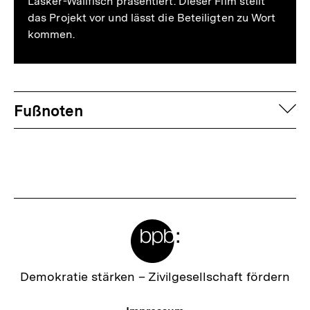
Lasker-Wallfisch präsentiert. Dieser Film stellt
das Projekt vor und lässt die Beteiligten zu Wort
kommen.
Fussnoten
auf
Fußnoten
Meta-
Links
Zur
Demokratie stärken –
Zivilgesellschaft fördern
Startseite
der