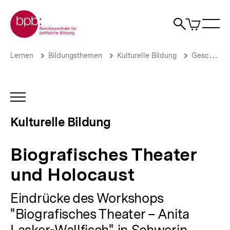
Direkt
Zur Startseite der bpb
zum
0
Artikel
Sho
Seiteninhalt
im
Naviga
Suche
springen
War
öffne
öffnen
öff
Pfadnavigation
Biografisches
Brotkrümelnavigation
Lernen
Bildungsthemen
Kulturelle Bildung
Geschichtsvermittlung
Theater
und
Holocaust
|
INHALTSNAVIGATION
Kulturelle
ÖFFNEN
Bildung
Kulturelle Bildung
|
bpb.de
Biografisches Theater
und Holocaust
Eindrücke des Workshops
"Biografisches Theater – Anita
Lasker-Wallfisch" in Schwerin