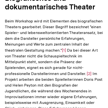
dokumentarisches Theater
Beim Workshop wird mit Elementen des biografischen
Theaters gearbeitet. Dieser Begriff bezeichnet "einen
Spieler- und lebensweltorientierten Theateransatz, bei
dem die Darsteller persönliche Erfahrungen,
Meinungen und Werte zum zentralen Inhalt der
theatralen Gestaltung machen."
Zur
[1]
Da bei dieser Art
von Theater nicht die Schauspieltechnik im
Auflösung
Mittelpunkt steht, sondern die Präsenz der
der
Spielenden, eignet es sich gerade für nicht-
Fußnote
professionelle Darstellerinnen und Darsteller.
Zur
[2]
Im
Projekt arbeiten die beiden Spielleiterinnen Doris Post
Auflösung
und Helen Peyton mit den Biografien der
der
Jugendlichen, die während des Wochenendes in
Fußnote
Improvisationen immer wieder eigene Erfahrungen,
beispielsweise mit Ausgrenzung, Einsamkeit oder