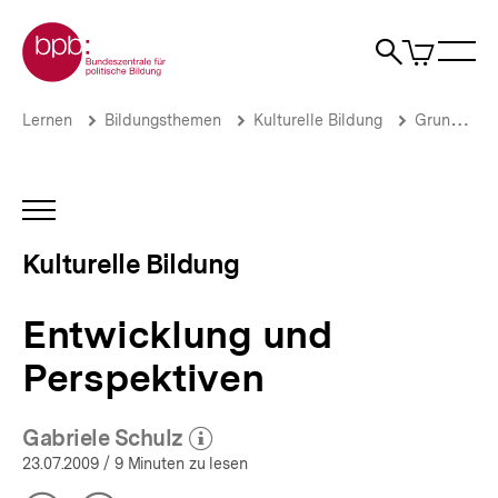
Direkt
Zur Startseite der bpb
zum
0
Artikel
Sho
Seiteninhalt
im
Naviga
Suche
springen
War
öffne
öffnen
öff
Pfadnavigation
Entwicklung
Brotkrümelnavigation
Lernen
Bildungsthemen
Kulturelle Bildung
Grundlagen
und
Perspektiven
|
Kulturelle
INHALTSNAVIGATION
Bildung
ÖFFNEN
|
Kulturelle Bildung
bpb.de
Entwicklung und
Perspektiven
Gabriele Schulz
(Mehr zum Autor)
öffnen
23.07.2009
/ 9 Minuten zu lesen