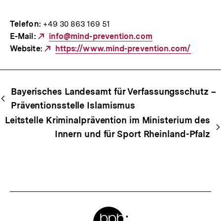
Telefon:
+49 30 863 169 51
E-Mail:
Externer
info@mind-prevention.com
Website:
Link:
Externer
https://www.mind-prevention.com/
Link:
Begriffsnavigation
Content-
Bayerisches Landesamt für Verfassungsschutz –
Navigation
Präventionsstelle Islamismus
Leitstelle Kriminalprävention im Ministerium des
Innern und für Sport Rheinland-Pfalz
Meta-