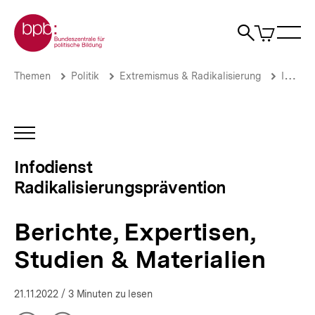
Direkt
Zur Startseite der bpb
zum
0
Artikel
Sho
Seiteninhalt
im
Naviga
Suche
springen
War
öffne
öffnen
öff
Pfadnavigation
Berichte,
Brotkrümelnavigation
Themen
Politik
Extremismus & Radikalisierung
Infodienst Radikalisierungsprävention
Expertisen,
Studien
&
Materialien
INHALTSNAVIGATION
|
ÖFFNEN
Infodienst
Infodienst
Radikalisierungsprävention
Radikalisierungsprävention
|
bpb.de
Berichte, Expertisen,
Studien & Materialien
21.11.2022
/ 3 Minuten zu lesen