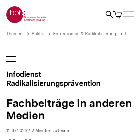
Direkt
Zur Startseite der bpb
zum
0
Artikel
Sho
Seiteninhalt
im
Naviga
Suche
springen
War
öffne
öffnen
öff
Pfadnavigation
Fachbeiträge
Brotkrümelnavigation
Themen
Politik
Extremismus & Radikalisierung
Infodienst Radikalisierungsprävention
in
anderen
Medien
|
INHALTSNAVIGATION
Infodienst
ÖFFNEN
Radikalisierungsprävention
Infodienst
|
Radikalisierungsprävention
bpb.de
Fachbeiträge in anderen
Medien
12.07.2023
/ 2 Minuten zu lesen