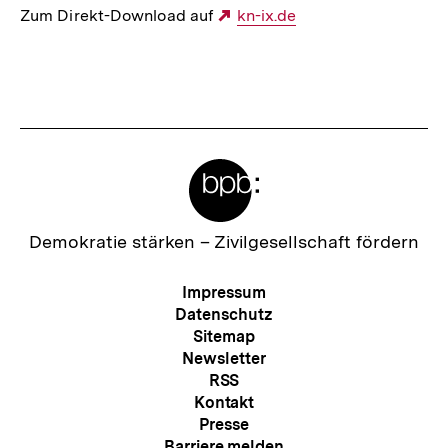
Zum Direkt-Download auf
Externer
kn-ix.de
Link:
Fussnoten
Meta-
Links
Zur
Demokratie stärken –
Zivilgesellschaft fördern
Startseite
der
Meta-
Impressum
bpb
Navigation
Datenschutz
Sitemap
Newsletter
RSS
Kontakt
Presse
Barriere melden