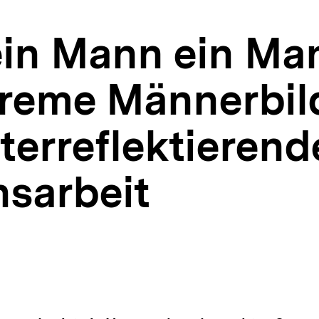
ein Mann ein Ma
reme Männerbil
terreflektierend
nsarbeit