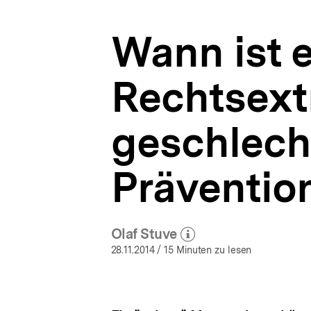
geschlechterreflektierende
a
Präventionsarbeit
t
|
Wann ist 
i
Rechtsextremismus
o
|
n
bpb.de
Rechtsext
geschlech
Präventio
Olaf Stuve
(Mehr zum Autor)
öffnen
28.11.2014
/ 15 Minuten zu lesen