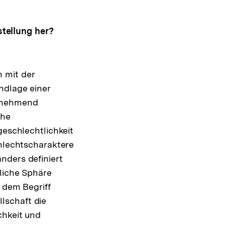
tellung her?
 mit der
ndlage einer
zunehmend
che
geschlechtlichkeit
chlechtscharaktere
nders definiert
nliche Sphäre
 dem Begriff
lschaft die
chkeit und