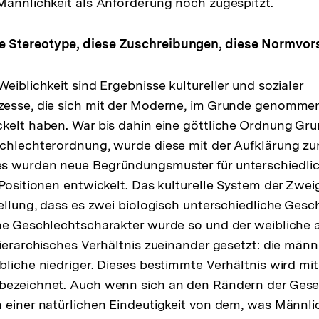
Männlichkeit als Anforderung noch zugespitzt.
Stereotype, diese Zuschreibungen, diese Normvors
eiblichkeit sind Ergebnisse kultureller und sozialer
zesse, die sich mit der Moderne, im Grunde genommen
kelt haben. War bis dahin eine göttliche Ordnung Gru
schlechterordnung, wurde diese mit der Aufklärung 
s wurden neue Begründungsmuster für unterschiedli
 Positionen entwickelt. Das kulturelle System der Zwei
tellung, dass es zwei biologisch unterschiedliche Ges
he Geschlechtscharakter wurde so und der weibliche a
hierarchisches Verhältnis zueinander gesetzt: die män
bliche niedriger. Dieses bestimmte Verhältnis wird mit
bezeichnet. Auch wenn sich an den Rändern der Gesel
 einer natürlichen Eindeutigkeit von dem, was Männli