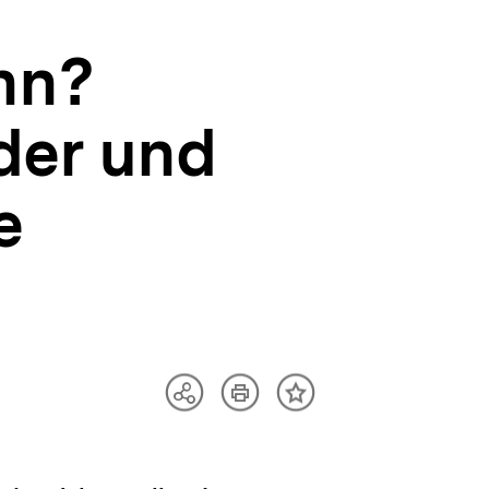
nn?
der und
e
Artikel
Teilen
Inhalt
drucken
Optionen
merken
anzeigen