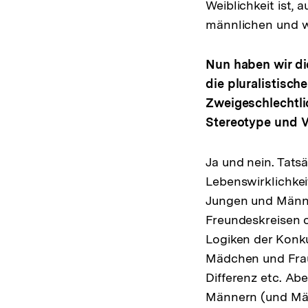
Weiblichkeit ist, 
männlichen und w
Nun haben wir di
die pluralistisch
Zweigeschlechtlic
Stereotype und V
Ja und nein. Tats
Lebenswirklichke
Jungen und Männer
Freundeskreisen o
Logiken der Konk
Mädchen und Frau
Differenz etc. Ab
Männern (und Mäd