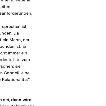
keiten
tsanforderungen,
rsprechen ist,
bunden. Da
t ein Mann, der
bunden ist. Er
ucht immer ein
edeutet sie zum
rsonen; sie
n Connell, eine
 Relationalität“
n sei, dann wird