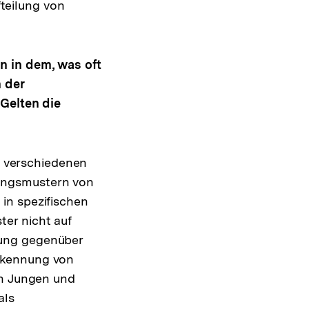
fteilung von
n in dem, was oft
n der
 Gelten die
en verschiedenen
ungsmustern von
in spezifischen
er nicht auf
zung gegenüber
rkennung von
on Jungen und
als