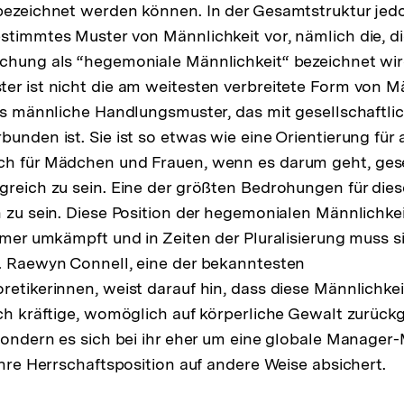
bezeichnet werden können. In der Gesamtstruktur jed
stimmtes Muster von Männlichkeit vor, nämlich die, di
chung als “hegemoniale Männlichkeit“ bezeichnet wir
er ist nicht die am weitesten verbreitete Form von Mä
das männliche Handlungsmuster, das mit gesellschaftli
bunden ist. Sie ist so etwas wie eine Orientierung für
ch für Mädchen und Frauen, wenn es darum geht, gese
greich zu sein. Eine der größten Bedrohungen für dies
 zu sein. Diese Position der hegemonialen Männlichkeit 
immer umkämpft und in Zeiten der Pluralisierung muss 
. Raewyn Connell, eine der bekanntesten
etikerinnen, weist darauf hin, dass diese Männlichkeit
ich kräftige, womöglich auf körperliche Gewalt zurück
 sondern es sich bei ihr eher um eine globale Manager
ihre Herrschaftsposition auf andere Weise absichert.