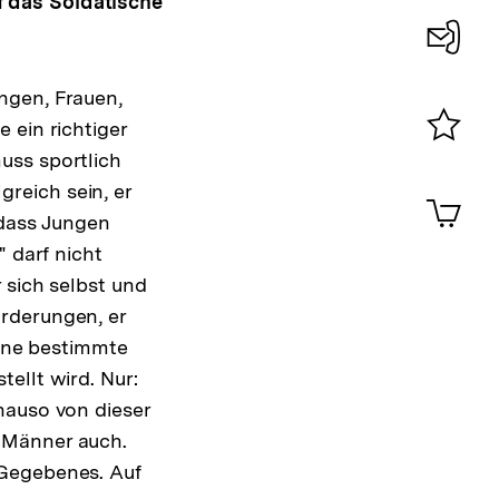
uf das Soldatische
Konta
ngen, Frauen,
0
 ein richtiger
uss sportlich
Merklist
ansehen
lgreich sein, er
0
Artik
im
 dass Jungen
Shop-
" darf nicht
Warenko
 sich selbst und
ansehen
rderungen, er
eine bestimmte
ellt wird. Nur:
nauso von dieser
 Männer auch.
 Gegebenes. Auf