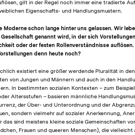
auflösen, gilt in der Regel noch immer eine tradierte Au
eiblichen Eigenschafts- und Handlungsmustern.
e Moderne schon lange hinter uns gelassen. Wir lebe
e Gesellschaft genannt wird, in der sich Vorstellunge
hkeit oder der festen Rollenverständnisse auflösen.
orstellungen denn heute noch?
ächlich existiert eine größer werdende Pluralität in d
iten von Jungen und Männern und auch in den Handl
n. In bestimmten sozialen Kontexten – zum Beispiel 
der Altersstufen – basieren männliche Handlungsmust
urrenz, der Über- und Unterordnung und der Abgren
en, sondern vielmehr auf sozialer Anerkennung, Ane
er das sind meistens kleine soziale Gemeinschaften v
chen, Frauen und queeren Menschen), die vielleicht 