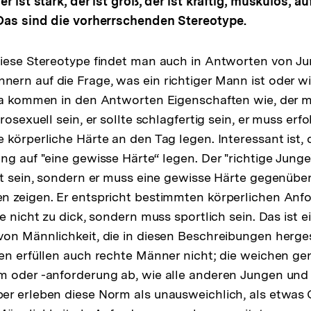
r ist stark, der ist groß, der ist kräftig, muskulös, a
 Das sind die vorherrschenden Stereotype.
iese Stereotype findet man auch in Antworten von Ju
rn auf die Frage, was ein richtiger Mann ist oder wie
Da kommen in den Antworten Eigenschaften wie, der m
rosexuell sein, er sollte schlagfertig sein, er muss erfo
 körperliche Härte an den Tag legen. Interessant ist,
ng auf "eine gewisse Härte“ legen. Der "richtige Junge
rt sein, sondern er muss eine gewisse Härte gegenüber
 zeigen. Er entspricht bestimmten körperlichen Anfo
e nicht zu dick, sondern muss sportlich sein. Das ist 
on Männlichkeit, die in diesen Beschreibungen hergest
en erfüllen auch rechte Männer nicht; die weichen ge
m oder -anforderung ab, wie alle anderen Jungen und
er erleben diese Norm als unausweichlich, als etwas