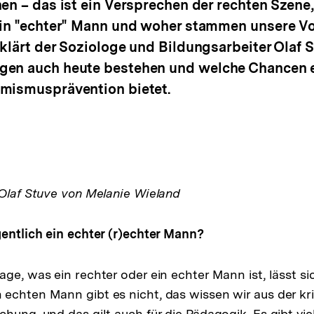
en – das ist ein Versprechen der rechten Szene,
 ein "echter" Mann und woher stammen unsere V
rklärt der Soziologe und Bildungsarbeiter Olaf 
gen auch heute bestehen und welche Chancen ei
emismusprävention bietet.
 Olaf Stuve von Melanie Wieland
gentlich ein echter (r)echter Mann?
age, was ein rechter oder ein echter Mann ist, lässt si
echten Mann gibt es nicht, das wissen wir aus der kr
chung, und das gilt auch für die Pädagogik. Es gibt vi