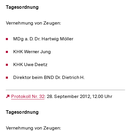
Tagesordnung
Vernehmung von Zeugen:
MDg a. D. Dr. Hartwig Möller
KHK Werner Jung
KHK Uwe Deetz
Direktor beim BND Dr. Dietrich H.
Externer
Protokoll Nr. 32
: 28. September 2012, 12.00 Uhr
Link:
Tagesordnung
Vernehmung von Zeugen: