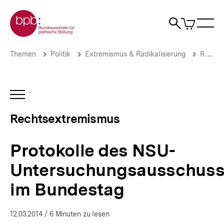
Direkt
Zur Startseite der bpb
zum
0
Artikel
Sho
Seiteninhalt
im
Naviga
Suche
springen
War
öffne
öffnen
öff
Pfadnavigation
Protokolle
Brotkrümelnavigation
Themen
Politik
Extremismus & Radikalisierung
Rechtsextremismus
des
NSU-
Untersuchungsausschusses
im
INHALTSNAVIGATION
Bundestag
ÖFFNEN
|
Rechtsextremismus
Rechtsextremismus
|
bpb.de
Protokolle des NSU-
Untersuchungsausschus
im Bundestag
12.03.2014
/ 6 Minuten zu lesen