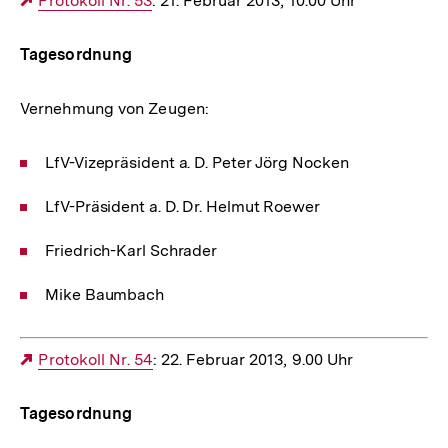
Externer
Protokoll Nr. 53
: 21. Februar 2013, 10.00 Uhr
Link:
Tagesordnung
Vernehmung von Zeugen:
LfV-Vizepräsident a. D. Peter Jörg Nocken
LfV-Präsident a. D. Dr. Helmut Roewer
Friedrich-Karl Schrader
Mike Baumbach
Externer
Protokoll Nr. 54
: 22. Februar 2013, 9.00 Uhr
Link:
Tagesordnung