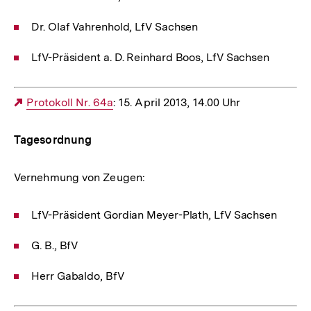
Dr. Olaf Vahrenhold, LfV Sachsen
LfV-Präsident a. D. Reinhard Boos, LfV Sachsen
Externer
Protokoll Nr. 64a
: 15. April 2013, 14.00 Uhr
Link:
Tagesordnung
Vernehmung von Zeugen:
LfV-Präsident Gordian Meyer-Plath, LfV Sachsen
G. B., BfV
Herr Gabaldo, BfV