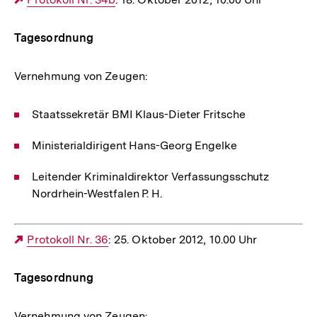
Link:
Tagesordnung
Vernehmung von Zeugen:
Staatssekretär BMI Klaus-Dieter Fritsche
Ministerialdirigent Hans-Georg Engelke
Leitender Kriminaldirektor Verfassungsschutz
Nordrhein-Westfalen P. H.
Externer
Protokoll Nr. 36
: 25. Oktober 2012, 10.00 Uhr
Link:
Tagesordnung
Vernehmung von Zeugen: