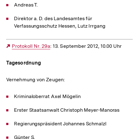
Andreas T.
Direktor a. D. des Landesamtes für
Verfassungsschutz Hessen, Lutz Irrgang
Externer
Protokoll Nr. 29a
: 13. September 2012, 10.00 Uhr
Link:
Tagesordnung
Vernehmung von Zeugen:
Kriminaloberrat Axel Mögelin
Erster Staatsanwalt Christoph Meyer-Manoras
Regierungspräsident Johannes Schmalzl
Günter S.