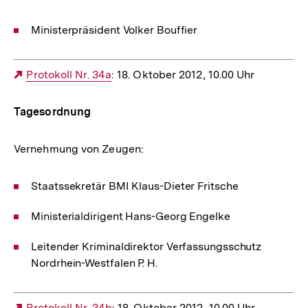
Ministerpräsident Volker Bouffier
Externer
Protokoll Nr. 34a
: 18. Oktober 2012, 10.00 Uhr
Link:
Tagesordnung
Vernehmung von Zeugen:
Staatssekretär BMI Klaus-Dieter Fritsche
Ministerialdirigent Hans-Georg Engelke
Leitender Kriminaldirektor Verfassungsschutz
Nordrhein-Westfalen P. H.
Externer
Protokoll Nr. 34b
: 18. Oktober 2012, 10.00 Uhr