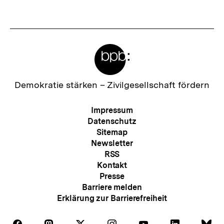
Meta-
Links
Zur
Demokratie stärken –
Zivilgesellschaft fördern
Startseite
der
Meta-
Impressum
bpb
Navigation
Datenschutz
Sitemap
Newsletter
RSS
Kontakt
Presse
Barriere melden
Erklärung zur Barrierefreiheit