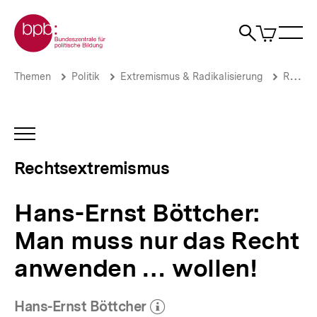
Direkt
Zur Startseite der bpb
zum
0
Artikel
Sho
Seiteninhalt
im
Naviga
Suche
springen
War
öffne
öffnen
öff
Pfadnavigation
Hans-
Brotkrümelnavigation
Themen
Politik
Extremismus & Radikalisierung
Rechtsextremismus
Ernst
Böttcher:
Man
muss
INHALTSNAVIGATION
nur
ÖFFNEN
das
Rechtsextremismus
Recht
anwenden
…
Hans-Ernst Böttcher:
wollen!
|
Man muss nur das Recht
Rechtsextremismus
|
anwenden … wollen!
bpb.de
Hans-Ernst Böttcher
(Mehr zum Autor)