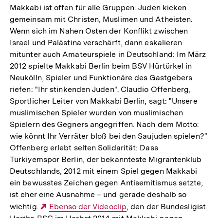
Makkabi ist offen für alle Gruppen: Juden kicken
gemeinsam mit Christen, Muslimen und Atheisten.
Wenn sich im Nahen Osten der Konflikt zwischen
Israel und Palästina verschärft, dann eskalieren
mitunter auch Amateurspiele in Deutschland: Im März
2012 spielte Makkabi Berlin beim BSV Hürtürkel in
Neukölln, Spieler und Funktionäre des Gastgebers
riefen: "Ihr stinkenden Juden". Claudio Offenberg,
Sportlicher Leiter von Makkabi Berlin, sagt: "Unsere
muslimischen Spieler wurden von muslimischen
Spielern des Gegners angegriffen. Nach dem Motto:
wie könnt Ihr Verräter bloß bei den Saujuden spielen?"
Offenberg erlebt selten Solidarität: Dass
Türkiyemspor Berlin, der bekannteste Migrantenklub
Deutschlands, 2012 mit einem Spiel gegen Makkabi
ein bewusstes Zeichen gegen Antisemitismus setzte,
ist eher eine Ausnahme – und gerade deshalb so
wichtig.
Externer
Ebenso der Videoclip
, den der Bundesligist