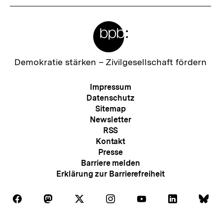
Meta-
Links
Zur
Demokratie stärken –
Zivilgesellschaft fördern
Startseite
der
Meta-
Impressum
bpb
Navigation
Datenschutz
Sitemap
Newsletter
RSS
Kontakt
Presse
Barriere melden
Erklärung zur Barrierefreiheit
Auf
Auf
Auf
Auf
Auf
Auf
Au
Folgen
Folgen
Folgen
Folgen
Folgen
Folgen
Fol
Facebook
Mastodon
X
Instagram
Youtube
LinkedIn
Bl
Sie
Sie
Sie
Sie
Sie
Sie
Sie
Zum