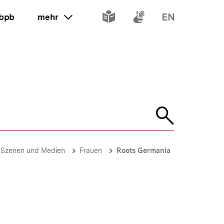
Inhalte
Inhalte
Inhalte
 bpb
mehr
ein oder ausklappen
in
in
in
leichter
Gebärdenspr
Englisch
Sprache
Suche
öffnen
 Szenen und Medien
Frauen
Roots Germania