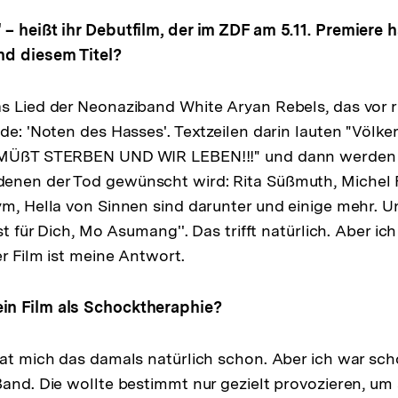
– heißt ihr Debutfilm, der im ZDF am 5.11. Premiere 
nd diesem Titel?
s Lied der Neonaziband White Aryan Rebels, das vor 
de: 'Noten des Hasses'. Textzeilen darin lauten "Völker
 MÜßT STERBEN UND WIR LEBEN!!!" und dann werden 
enen der Tod gewünscht wird: Rita Süßmuth, Michel 
ym, Hella von Sinnen sind darunter und einige mehr. U
ist für Dich, Mo Asumang''. Das trifft natürlich. Aber ic
er Film ist meine Antwort.
n Film als Schocktheraphie?
hat mich das damals natürlich schon. Aber ich war sch
Band. Die wollte bestimmt nur gezielt provozieren, u