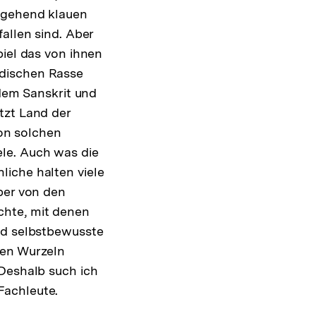
iggehend klauen
allen sind. Aber
piel das von ihnen
rdischen Rasse
 dem Sanskrit und
tzt Land der
Von solchen
le. Auch was die
liche halten viele
ber von den
chte, mit denen
nd selbstbewusste
chen Wurzeln
 Deshalb such ich
Fachleute.