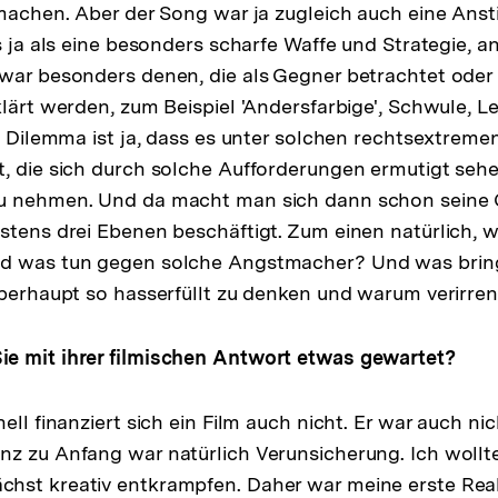
 machen. Aber der Song war ja zugleich auch eine Ansti
es ja als eine besonders scharfe Waffe und Strategie, 
zwar besonders denen, die als Gegner betrachtet ode
klärt werden, zum Beispiel 'Andersfarbige', Schwule, L
as Dilemma ist ja, dass es unter solchen rechtsextreme
, die sich durch solche Aufforderungen ermutigt seh
u nehmen. Und da macht man sich dann schon seine
stens drei Ebenen beschäftigt. Zum einen natürlich, 
nd was tun gegen solche Angstmacher? Und was bri
überhaupt so hasserfüllt zu denken und warum verirren
e mit ihrer filmischen Antwort etwas gewartet?
ell finanziert sich ein Film auch nicht. Er war auch nic
z zu Anfang war natürlich Verunsicherung. Ich wollt
hst kreativ entkrampfen. Daher war meine erste Reak