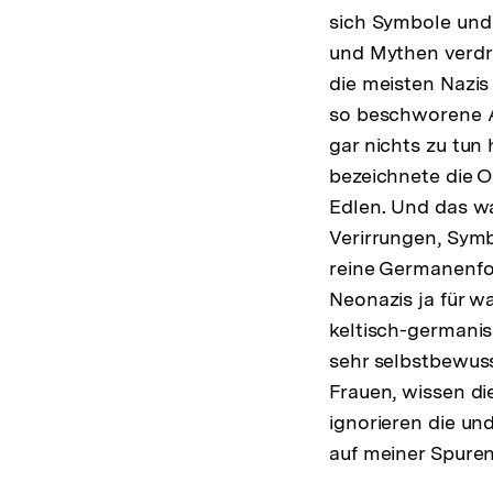
sich Symbole und
und Mythen verdre
die meisten Nazis
so beschworene A
gar nichts zu tun
bezeichnete die O
Edlen. Und das war
Verirrungen, Sym
reine Germanenfor
Neonazis ja für w
keltisch-germani
sehr selbstbewuss
Frauen, wissen di
ignorieren die un
auf meiner Spure