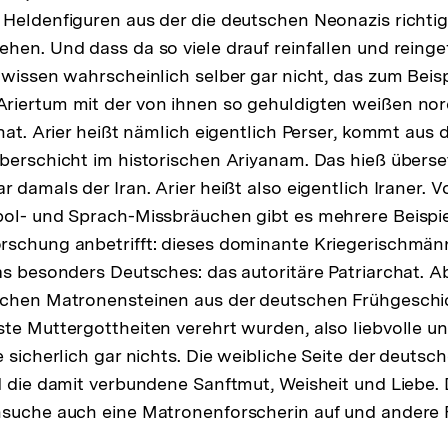
 Heldenfiguren aus der die deutschen Neonazis richt
hen. Und dass da so viele drauf reinfallen und reingef
 wissen wahrscheinlich selber gar nicht, das zum Beis
riertum mit der von ihnen so gehuldigten weißen no
 hat. Arier heißt nämlich eigentlich Perser, kommt aus
berschicht im historischen Ariyanam. Das hieß überse
 damals der Iran. Arier heißt also eigentlich Iraner. 
bol- und Sprach-Missbräuchen gibt es mehrere Beispie
schung anbetrifft: dieses dominante Kriegerischmänn
as besonders Deutsches: das autoritäre Patriarchat. A
schen Matronensteinen aus der deutschen Frühgeschi
te Muttergottheiten verehrt wurden, also liebvolle u
e sicherlich gar nichts. Die weibliche Seite der deuts
d die damit verbundene Sanftmut, Weisheit und Liebe.
nsuche auch eine Matronenforscherin auf und andere 