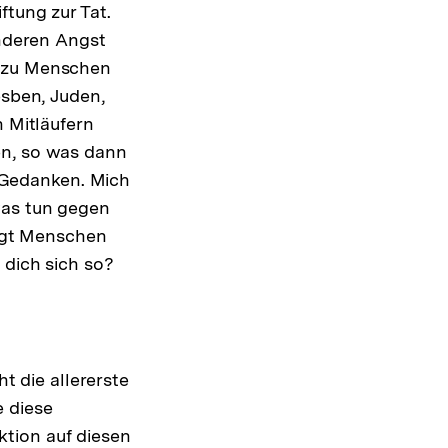
ftung zur Tat.
anderen Angst
r zu Menschen
esben, Juden,
n Mitläufern
en, so was dann
 Gedanken. Mich
was tun gegen
ngt Menschen
 dich sich so?
ht die allererste
e diese
tion auf diesen