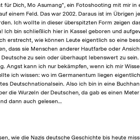
st für Dich, Mo Asumang", ein Fotoshooting mit mir in
uf einem Feld. Das war 2002. Daraus ist im Übrigen j
den. Ich wollte in dieser überspitzten Form zeigen da
a! Ich bin schließlich hier in Kassel geboren und auf
ch erstrecht, wie können Leute eigentlich so eine be
ten, dass sie Menschen anderer Hautfarbe oder Ansic
 Deutsche zu sein oder überhaupt lebenswert zu sein
g. Angst kann ich nur bekämpfen, wenn ich mir Wiss
lte ich wissen: wo im Germanentum liegen eigentlich 
rtes Deutschnationalsein. Also ich bin in eine Buchha
er die Wurzeln der Deutschen, da gab es einen Meter 
Und dann auch gelesen...
assen, wie die Nazis deutsche Geschichte bis heute mis