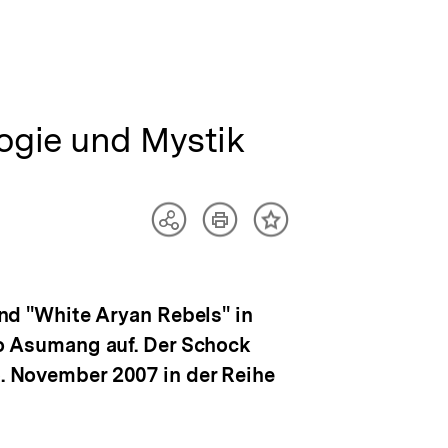
ogie und Mystik
Artikel
Teilen
Inhalt
drucken
Optionen
merken
anzeigen
nd ''White Aryan Rebels'' in
o Asumang auf. Der Schock
5. November 2007 in der Reihe