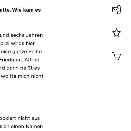
hatte. Wie kam es
Konta
0
rund sechs Jahren
Merklist
brei wirds hier
ansehen
0
eine ganze Reihe
Artik
im
Friedman, Alfred
Shop-
nd dann heißt es
Warenko
h wollte mich nicht
ansehen
ockiert nicht aus
m sich einen Namen