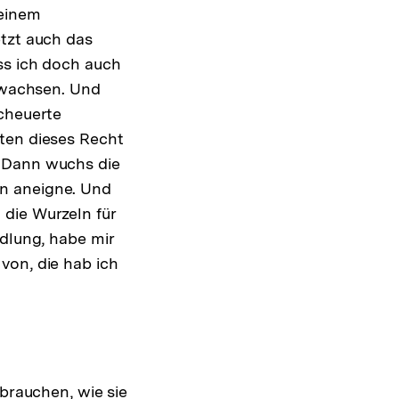
 einem
etzt auch das
ss ich doch auch
gewachsen. Und
scheuerte
hten dieses Recht
. Dann wuchs die
en aneigne. Und
die Wurzeln für
ndlung, habe mir
von, die hab ich
sbrauchen, wie sie