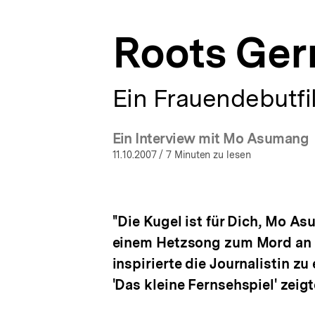
a
t
Roots Ger
i
o
n
Ein Frauendebutfi
Ein Interview mit Mo Asumang
11.10.2007
/ 7 Minuten zu lesen
''Die Kugel ist für Dich, Mo As
einem Hetzsong zum Mord an 
inspirierte die Journalistin z
'Das kleine Fernsehspiel' zeigt