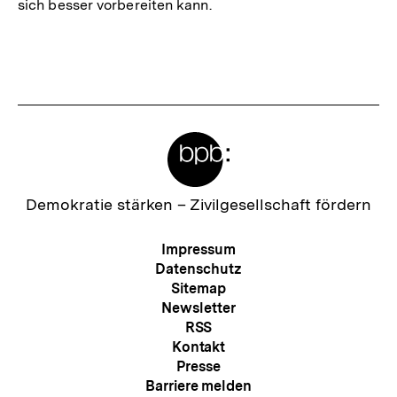
sich besser vorbereiten kann.
Fussnoten
Meta-
Links
Zur
Demokratie stärken –
Zivilgesellschaft fördern
Startseite
der
Meta-
Impressum
bpb
Navigation
Datenschutz
Sitemap
Newsletter
RSS
Kontakt
Presse
Barriere melden