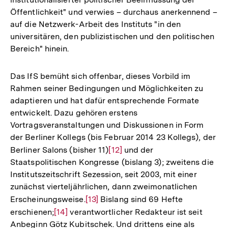
Öffentlichkeit" und verwies – durchaus anerkennend –
auf die Netzwerk-Arbeit des Instituts "in den
universitären, den publizistischen und den politischen
Bereich" hinein.
Das IfS bemüht sich offenbar, dieses Vorbild im
Rahmen seiner Bedingungen und Möglichkeiten zu
adaptieren und hat dafür entsprechende Formate
entwickelt. Dazu gehören erstens
Vortragsveranstaltungen und Diskussionen in Form
der Berliner Kollegs (bis Februar 2014 23 Kollegs), der
Berliner Salons (bisher 11)
Zur
[12]
und der
Staatspolitischen Kongresse (bislang 3); zweitens die
Auflösung
Institutszeitschrift Sezession, seit 2003, mit einer
der
zunächst vierteljährlichen, dann zweimonatlichen
Fußnote
Erscheinungsweise.
Zur
[13]
Bislang sind 69 Hefte
erschienen;
Zur
[14]
verantwortlicher Redakteur ist seit
Auflösung
Anbeginn Götz Kubitschek. Und drittens eine als
Auflösung
der