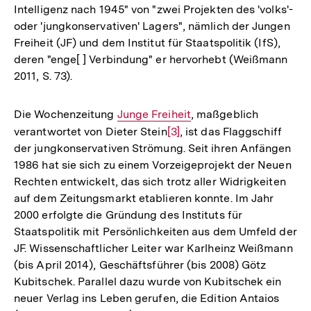
Intelligenz nach 1945" von "zwei Projekten des 'volks'-
oder 'jungkonservativen' Lagers", nämlich der Jungen
Freiheit (JF) und dem Institut für Staatspolitik (IfS),
deren "enge[ ] Verbindung" er hervorhebt (Weißmann
2011, S. 73).
Die Wochenzeitung
Interner
Junge Freiheit
, maßgeblich
verantwortet von Dieter Stein
Link:
Zur
[3]
, ist das Flaggschiff
der jungkonservativen Strömung. Seit ihren Anfängen
Auflösung
1986 hat sie sich zu einem Vorzeigeprojekt der Neuen
der
Rechten entwickelt, das sich trotz aller Widrigkeiten
Fußnote
auf dem Zeitungsmarkt etablieren konnte. Im Jahr
2000 erfolgte die Gründung des Instituts für
Staatspolitik mit Persönlichkeiten aus dem Umfeld der
JF. Wissenschaftlicher Leiter war Karlheinz Weißmann
(bis April 2014), Geschäftsführer (bis 2008) Götz
Kubitschek. Parallel dazu wurde von Kubitschek ein
neuer Verlag ins Leben gerufen, die Edition Antaios