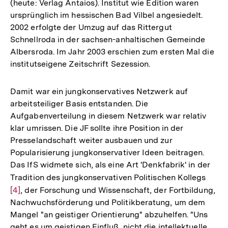
(heute: Verlag Antaios). Institut wie Edition waren
ursprünglich im hessischen Bad Vilbel angesiedelt.
2002 erfolgte der Umzug auf das Rittergut
Schnellroda in der sachsen-anhaltischen Gemeinde
Albersroda. Im Jahr 2003 erschien zum ersten Mal die
institutseigene Zeitschrift Sezession.
Damit war ein jungkonservatives Netzwerk auf
arbeitsteiliger Basis entstanden. Die
Aufgabenverteilung in diesem Netzwerk war relativ
klar umrissen. Die JF sollte ihre Position in der
Presselandschaft weiter ausbauen und zur
Popularisierung jungkonservativer Ideen beitragen.
Das IfS widmete sich, als eine Art 'Denkfabrik' in der
Tradition des jungkonservativen Politischen Kollegs
Zur
[4]
, der Forschung und Wissenschaft, der Fortbildung,
Auflö
Nachwuchsförderung und Politikberatung, um dem
der
Mangel "an geistiger Orientierung" abzuhelfen. "Uns
Fußn
geht es um geistigen Einfluß, nicht die intellektuelle