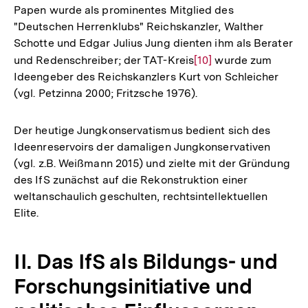
Papen wurde als prominentes Mitglied des
"Deutschen Herrenklubs" Reichskanzler, Walther
Schotte und Edgar Julius Jung dienten ihm als Berater
und Redenschreiber; der TAT-Kreis
Zur
[10]
wurde zum
Ideengeber des Reichskanzlers Kurt von Schleicher
Auflösung
(vgl. Petzinna 2000; Fritzsche 1976).
der
Fußnote
Der heutige Jungkonservatismus bedient sich des
Ideenreservoirs der damaligen Jungkonservativen
(vgl. z.B. Weißmann 2015) und zielte mit der Gründung
des IfS zunächst auf die Rekonstruktion einer
weltanschaulich geschulten, rechtsintellektuellen
Elite.
II. Das IfS als Bildungs- und
Forschungsinitiative und