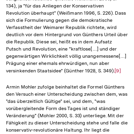
134), ja "für das Anliegen der Konservativen
Revolution überhaupt" (Weißmann 1996, S. 226). Dass
sich die Formulierung gegen die demokratische
Verfasstheit der Weimarer Republik richtete, wird
deutlich vor dem Hintergrund von Günthers Urteil über
die Republik. Diese sei, heißt es in dem Aufsatz
Putsch und Revolution, eine "kraftlose[…] und der
gegenwärtigen Wirklichkeit völlig unangemessene[…]
Prägung einer ehemals ehrwürdigen, nun aber
versinkenden Staatsidee" (Günther 1928, S. 349).
Zur
[9]
Auflösu
der
Armin Mohler zufolge beinhaltet die Formel Günthers
Fußnote
den Versuch einer Unterscheidung zwischen dem, was
"das überzeitlich Gültige" sei, und dem, "was
vorübergleitende Form des Tages ist und ständiger
Veränderung" (Mohler 2000, S. 33) unterliege. Mit der
Fähigkeit zu dieser Unterscheidung stehe und falle die
konservativ-revolutionäre Haltung. Ihr liegt die