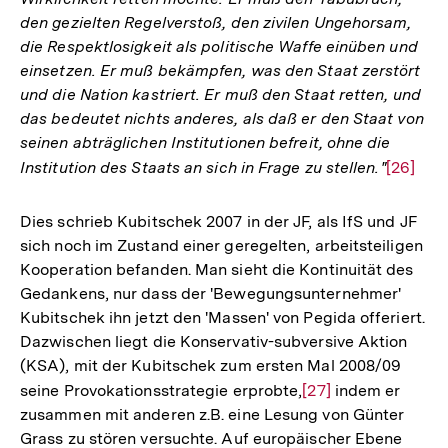
den gezielten Regelverstoß, den zivilen Ungehorsam,
die Respektlosigkeit als politische Waffe einüben und
einsetzen. Er muß bekämpfen, was den Staat zerstört
und die Nation kastriert. Er muß den Staat retten, und
das bedeutet nichts anderes, als daß er den Staat von
seinen abträglichen Institutionen befreit, ohne die
Institution des Staats an sich in Frage zu stellen."
Zur
[26]
Auflösu
der
Dies schrieb Kubitschek 2007 in der JF, als IfS und JF
Fußnote
sich noch im Zustand einer geregelten, arbeitsteiligen
Kooperation befanden. Man sieht die Kontinuität des
Gedankens, nur dass der 'Bewegungsunternehmer'
Kubitschek ihn jetzt den 'Massen' von Pegida offeriert.
Dazwischen liegt die Konservativ-subversive Aktion
(KSA), mit der Kubitschek zum ersten Mal 2008/09
seine Provokationsstrategie erprobte,
Zur
[27]
indem er
zusammen mit anderen z.B. eine Lesung von Günter
Auflösung
Grass zu stören versuchte. Auf europäischer Ebene
der