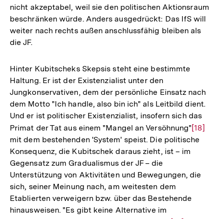
nicht akzeptabel, weil sie den politischen Aktionsraum
der
beschränken würde. Anders ausgedrückt: Das IfS will
Fußno
weiter nach rechts außen anschlussfähig bleiben als
die JF.
Hinter Kubitscheks Skepsis steht eine bestimmte
Haltung. Er ist der Existenzialist unter den
Jungkonservativen, dem der persönliche Einsatz nach
dem Motto "Ich handle, also bin ich" als Leitbild dient.
Und er ist politischer Existenzialist, insofern sich das
Primat der Tat aus einem "Mangel an Versöhnung"
Zur
[18]
mit dem bestehenden 'System' speist. Die politische
Auflös
Konsequenz, die Kubitschek daraus zieht, ist – im
der
Gegensatz zum Gradualismus der JF – die
Fußnot
Unterstützung von Aktivitäten und Bewegungen, die
sich, seiner Meinung nach, am weitesten dem
Etablierten verweigern bzw. über das Bestehende
hinausweisen. "Es gibt keine Alternative im