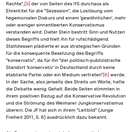
Rechte",
Zur
[5]
der von Seiten des IfS durchaus als
Ehrentitel für die "Sezession", die Loslösung vom
Auflösung
hegemonialen Diskurs und einem 'gewöhnlichen', mehr
der
oder weniger sinnentleerten Konservatismus
Fußnote
verstanden wird. Dieter Stein bestritt Sinn und Nutzen
dieses Begriffs und hielt ihn für rufschädigend.
Stattdessen plädierte er aus strategischen Gründen
für die konsequente Besetzung des Begriffs
"konservativ", da für ihn "der politisch-publizistische
Standort 'konservativ' in Deutschland durch keine
etablierte Partei oder ein Medium vertreten"
Zur
[6]
werde.
In der Sache, also jenseits des Streits um Worte, hatte
Auflösung
die Debatte wenig Gehalt. Beide Seiten stimmten in
der
ihrem positiven Bezug auf die Konservative Revolution
Fußnote
und die Strömung des Weimarer Jungkonservatismus
überein. Die JF hat sich in ihrem "Leitbild" (Junge
Freiheit 2011, S. 6) ausdrücklich dazu bekannt.