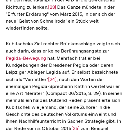
der
Richtung zu lenken.
Zur
[23]
Das Ganze mündete in der
Fußnote
"Erfurter Erklärung" vom März 2015, in der sich der
Auflösung
neue 'Geist von Schnellroda' ein Stück weit
der
wiederfinden sollte.
Fußnote
Kubitscheks Ziel rechter Brückenschläge zeigte sich
auch darin, dass er keine Berührungsängste zur
Interner
Pegida-Bewegung
hat. Mehrfach trat er bei
Link:
Kundgebungen der Dresdener Pegida oder deren
Leipziger Ableger Legida auf. Er selbst bezeichnete
sich als "Vermittler"
Zur
[24]
, nach den Worten der
ehemaligen Pegida-Sprecherin Kathrin Oertel war er
Auflösung
eine Art "Berater" (Compact 06/2015, S. 29). In seinen
der
mehr als ein halbes Dutzend Reden präsentierte sich
Fußnote
Kubitschek wie jemand, der seine Zuhörer in die
Geschichte des deutschen Volkstums einweiht und
ihnen Nachhilfeunterricht in Sachen Strategie gibt. In
der Rede vom 5. Oktober 2015
Zur
[25]
zum Beispiel