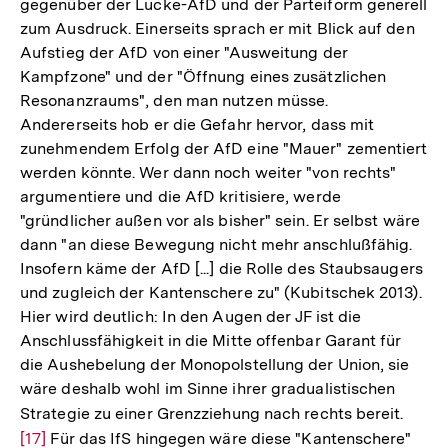
gegenüber der Lucke-AfD und der Parteiform generell
zum Ausdruck. Einerseits sprach er mit Blick auf den
Aufstieg der AfD von einer "Ausweitung der
Kampfzone" und der "Öffnung eines zusätzlichen
Resonanzraums", den man nutzen müsse.
Andererseits hob er die Gefahr hervor, dass mit
zunehmendem Erfolg der AfD eine "Mauer" zementiert
werden könnte. Wer dann noch weiter "von rechts"
argumentiere und die AfD kritisiere, werde
"gründlicher außen vor als bisher" sein. Er selbst wäre
dann "an diese Bewegung nicht mehr anschlußfähig.
Insofern käme der AfD [...] die Rolle des Staubsaugers
und zugleich der Kantenschere zu" (Kubitschek 2013).
Hier wird deutlich: In den Augen der JF ist die
Anschlussfähigkeit in die Mitte offenbar Garant für
die Aushebelung der Monopolstellung der Union, sie
wäre deshalb wohl im Sinne ihrer gradualistischen
Strategie zu einer Grenzziehung nach rechts bereit.
Zur
[17]
Für das IfS hingegen wäre diese "Kantenschere"
Auflö