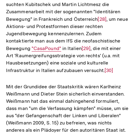
suchten Kubitschek und Martin Lichtmesz die
Fußnote
Zusammenarbeit mit der sogenannten "Identitären
Bewegung" in Frankreich und Österreich
Zur
[28]
, um neue
Aktions- und Protestformen dieser rechten
Auflösung
Jugendbewegung kennenzulernen. Zudem
der
kontaktierte man aus dem IfS die neofaschistische
Fußnote
Bewegung
Interner
"CasaPound"
in Italien
Zur
[29]
, die mit einer
Art 'Raumergreifungsstrategie von rechts' (u.a. mit
Link:
Auflösung
Hausbesetzungen) eine soziale und kulturelle
der
Infrastruktur in Italien aufzubauen versucht.
Zur
[30]
Fußnote
Auflösung
der
Mit der Grundidee der Staatskritik wären Karlheinz
Fußnote
Weißmann und Dieter Stein sicherlich einverstanden.
Weißmann hat das einmal dahingehend formuliert,
dass man "um die Verfassung kämpfen" müsse, um sie
aus "der Gefangenschaft der Linken und Liberalen"
(Weißmann 2009, S. 15) zu befreien, was nichts
Zum
anderes als ein Plädoyer für den autoritären Staat ist.
Seite