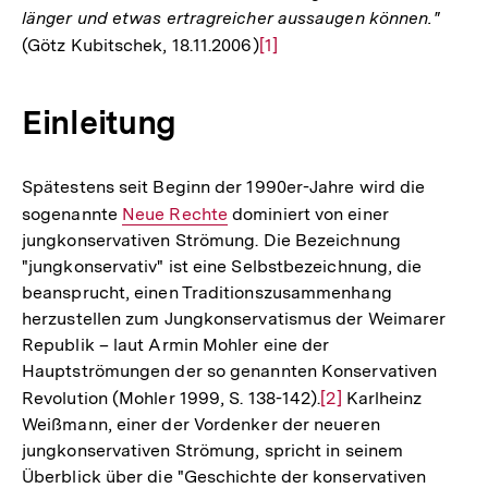
länger und etwas ertragreicher aussaugen können."
(Götz Kubitschek, 18.11.2006)
Zur
[1]
Auflösung
der
Einleitung
Fußnote
Spätestens seit Beginn der 1990er-Jahre wird die
sogenannte
Interner
Neue Rechte
dominiert von einer
jungkonservativen Strömung. Die Bezeichnung
Link:
"jungkonservativ" ist eine Selbstbezeichnung, die
beansprucht, einen Traditionszusammenhang
herzustellen zum Jungkonservatismus der Weimarer
Republik – laut Armin Mohler eine der
Hauptströmungen der so genannten Konservativen
Revolution (Mohler 1999, S. 138-142).
Zur
[2]
Karlheinz
Weißmann, einer der Vordenker der neueren
Auflösung
jungkonservativen Strömung, spricht in seinem
der
Überblick über die "Geschichte der konservativen
Fußnote