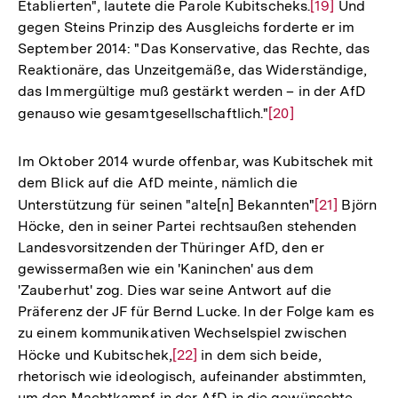
Etablierten", lautete die Parole Kubitscheks.
Zur
[19]
Und
gegen Steins Prinzip des Ausgleichs forderte er im
Auflösung
September 2014: "Das Konservative, das Rechte, das
der
Reaktionäre, das Unzeitgemäße, das Widerständige,
Fußnote
das Immergültige muß gestärkt werden – in der AfD
genauso wie gesamtgesellschaftlich."
Zur
[20]
Auflösung
der
Im Oktober 2014 wurde offenbar, was Kubitschek mit
Fußnote
dem Blick auf die AfD meinte, nämlich die
Unterstützung für seinen "alte[n] Bekannten"
Zur
[21]
Björn
Höcke, den in seiner Partei rechtsaußen stehenden
Auflösung
Landesvorsitzenden der Thüringer AfD, den er
der
gewissermaßen wie ein 'Kaninchen' aus dem
Fußnote
'Zauberhut' zog. Dies war seine Antwort auf die
Präferenz der JF für Bernd Lucke. In der Folge kam es
zu einem kommunikativen Wechselspiel zwischen
Höcke und Kubitschek,
Zur
[22]
in dem sich beide,
rhetorisch wie ideologisch, aufeinander abstimmten,
Auflösung
um den Machtkampf in der AfD in die gewünschte