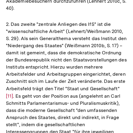
Akademiebesuchern durchzuführen (Lehnert 2010c, S.
40).
2. Das zweite "zentrale Anliegen des IfS" ist die
"wissenschaftliche Arbeit" (Lehnert/Weißmann 2010,
S. 29). Als sein Generalthema versteht das Institut den
"Niedergang des Staates" (Weißmann 2010b, S. 17) –
damit ist gemeint, dass die demokratische Ordnung
der Bundesrepublik nicht den Staatsvorstellungen des
Instituts entspricht. Hierzu wurden mehrere
Arbeitsfelder und Arbeitsgruppen eingerichtet, deren
Zuschnitt sich im Laufe der Zeit veränderte. Das erste
Arbeitsfeld trägt den Titel "Staat und Gesellschaft"
Zur
[11]
. Es geht von der Position aus (angelehnt an Carl
Auflö
Schmitts Parlamentarismus- und Pluralismuskritik),
der
dass die moderne Gesellschaft "den umfassenden
Fußno
Anspruch des Staates, direkt und indirekt, in Frage
stellt", indem die gesellschaftlichen
Interessengruppen den Staat "für ihre jeweiligen