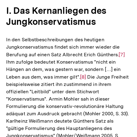
I. Das Kernanliegen des
Jungkonservatismus
In den Selbstbeschreibungen des heutigen
Jungkonservatismus findet sich immer wieder die
Berufung auf einen Satz Albrecht Erich Günthers.
Zur
[7]
Ihm zufolge bedeutet Konservatismus "nicht ein
Auflös
Hängen an dem, was gestern war, sondern […] ein
der
Leben aus dem, was immer gilt".
Zur
[8]
Die Junge Freiheit
Fußnot
beispielsweise zitiert ihn zustimmend in ihrem
Auflösung
offiziellen "Leitbild" unter dem Stichwort
der
"Konservatismus". Armin Mohler sah in dieser
Fußnote
Formulierung die konservativ-revolutionäre Haltung
adäquat zum Ausdruck gebracht (Mohler 2000, S. 33).
Karlheinz Weißmann deutete Günthers Satz als
"gültige Formulierung des Hauptanliegens des
Jungkonservatismus" (Mohler/Weißmann 2005, S.