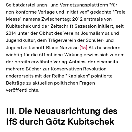
Selbstdarstellungs- und Vernetzungsplattform "für
der
Fußnote
non-konforme Verlage und Initiativen" gedachte "Freie
Fußnote
Messe" namens Zwischentag: 2012 erstmals von
Kubitschek und der Zeitschrift Sezession initiiert, seit
2014 unter der Obhut des Vereins Journalismus und
Jugendkultur, dem Trägerverein der Schüler- und
Jugendzeitschrift Blaue Narzisse.
Zur
[15]
Als besonders
wichtig für die öffentliche Wirkung erwies sich zudem
Auflösung
der bereits erwähnte Verlag Antaios, der einerseits
der
mehrere Bücher zur Konservativen Revolution,
Fußnote
andererseits mit der Reihe "Kaplaken" pointierte
Beiträge zu aktuellen politischen Fragen
veröffentlichte.
III. Die Neuausrichtung des
IfS durch Götz Kubitschek