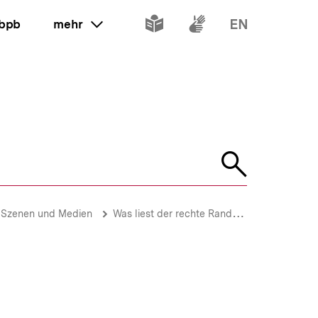
Inhalte
Inhalte
Inhalte
 bpb
mehr
ein oder ausklappen
in
in
in
leichter
Gebärdenspr
Englisch
Sprache
Suche
öffnen
 Szenen und Medien
Was liest der rechte Rand?
Der rechte 