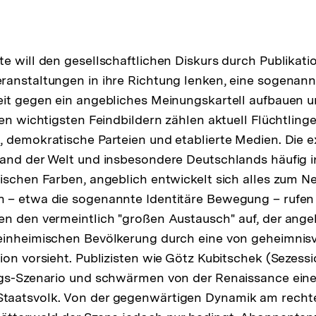
e will den gesellschaftlichen Diskurs durch Publikatio
ranstaltungen in ihre Richtung lenken, eine sogenann
eit gegen ein angebliches Meinungskartell aufbauen 
en wichtigsten Feindbildern zählen aktuell Flüchtlinge
 demokratische Parteien und etablierte Medien. Die 
and der Welt und insbesondere Deutschlands häufig i
ischen Farben, angeblich entwickelt sich alles zum Neg
 – etwa die sogenannte Identitäre Bewegung – rufe
n den vermeintlich "großen Austausch" auf, der angeb
einheimischen Bevölkerung durch eine von geheimnis
ion vorsieht. Publizisten wie Götz Kubitschek (Sezes
egs-Szenario und schwärmen von der Renaissance eine
aatsvolk. Von der gegenwärtigen Dynamik am rechten