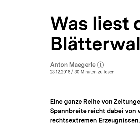
|
a
bpb.de
t
Was liest 
i
o
n
Blätterwa
Anton Maegerle
(Mehr zum Autor)
öffnen
23.12.2016
/ 30 Minuten zu lesen
Eine ganze Reihe von Zeitunge
Spannbreite reicht dabei von 
rechtsextremen Erzeugnissen.