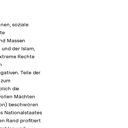
nen, soziale
te
und Massen
 und der Islam,
extreme Rechte
n
ativen. Teile der
n zum
lich die
vollen Mächten
sion) beschwören
s Nationalstaates
 Rand profitiert