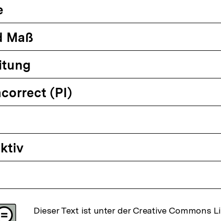
e
d Maß
itung
ncorrect (PI)
ktiv
Dieser Text ist unter der Creative Commons L