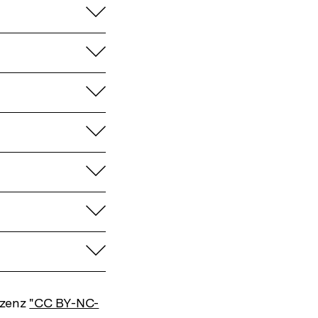
aufklappen
aufklappen
aufklappen
aufklappen
aufklappen
aufklappen
aufklappen
izenz
"CC BY-NC-