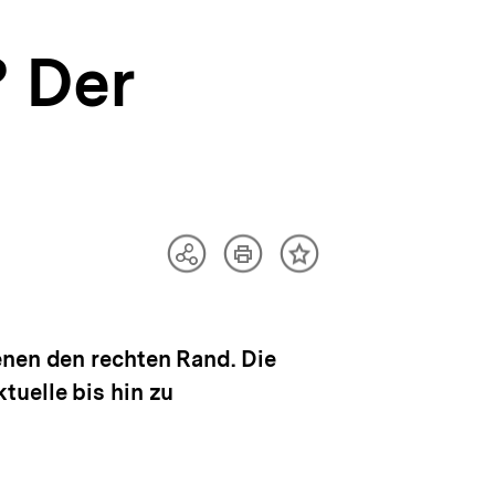
? Der
Artikel
Teilen
Inhalt
drucken
Optionen
merken
anzeigen
enen den rechten Rand. Die
tuelle bis hin zu