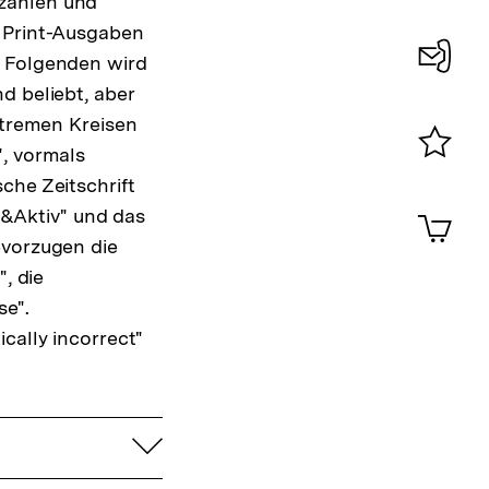
nzahlen und
n Print-Ausgaben
m Folgenden wird
d beliebt, aber
Konta
xtremen Kreisen
0
", vormals
Merklist
che Zeitschrift
ansehen
0
&Aktiv" und das
Artik
im
evorzugen die
Shop-
, die
Warenko
se".
ansehen
cally incorrect"
aufklappen