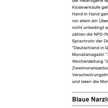
der heterogene B
Kioskverkäufe geh
Hand in Hand gehe
vor allem ein Übe
nicht unbedingt s
zählen die NPD-Pa
Sprachrohr der De
"Deutschland in 
Monatsmagazin "Zu
Wochenzeitung "Jun
Zweimonatszeitsch
Verschwörungstheo
und lesen die Mon
Blaue Narzi