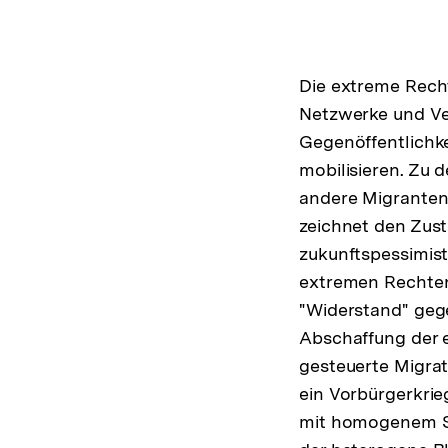
Die extreme Recht
Netzwerke und Ve
Gegenöffentlichk
mobilisieren. Zu d
andere Migranten,
zeichnet den Zust
zukunftspessimist
extremen Rechten
"Widerstand" gege
Abschaffung der 
gesteuerte Migrat
ein Vorbürgerkri
mit homogenem St