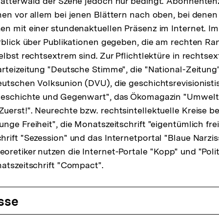
lätterwald der Szene jedoch nur bedingt. Abonnente
en vor allem bei jenen Blättern nach oben, bei dene
n mit einer stundenaktuellen Präsenz im Internet. I
rblick über Publikationen gegeben, die am rechten Ran
elbst rechtsextrem sind. Zur Pflichtlektüre in rechtse
rteizeitung "Deutsche Stimme", die "National-Zeitung
utschen Volksunion (DVU), die geschichtsrevisionistis
Geschichte und Gegenwart", das Ökomagazin "Umwelt
erst!". Neurechte bzw. rechtsintellektuelle Kreise b
ge Freiheit", die Monatszeitschrift "eigentümlich frei"
rift "Sezession" und das Internetportal "Blaue Narzis
retiker nutzen die Internet-Portale "Kopp" und "Politi
atszeitschrift "Compact".
sse