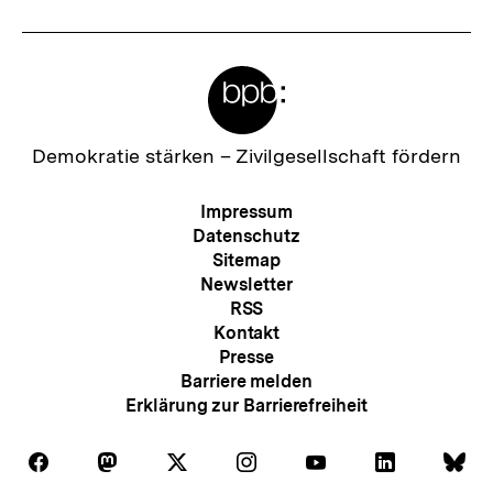
Meta-
Links
Zur
Demokratie stärken –
Zivilgesellschaft fördern
Startseite
der
Meta-
Impressum
bpb
Navigation
Datenschutz
Sitemap
Newsletter
RSS
Kontakt
Presse
Barriere melden
Erklärung zur Barrierefreiheit
Auf
Auf
Auf
Auf
Auf
Auf
Au
Folgen
Folgen
Folgen
Folgen
Folgen
Folgen
Fol
Facebook
Mastodon
X
Instagram
Youtube
LinkedIn
Bl