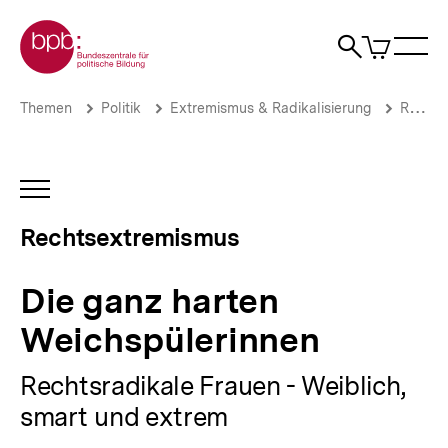
Direkt
Zur Startseite der bpb
zum
0
Artikel
Sho
Seiteninhalt
im
Naviga
Suche
springen
War
öffne
öffnen
öff
Pfadnavigation
Die
Brotkrümelnavigation
Themen
Politik
Extremismus & Radikalisierung
Rechtsextremismus
ganz
harten
Weichspülerinnen
|
INHALTSNAVIGATION
Rechtsextremismus
ÖFFNEN
|
Rechtsextremismus
bpb.de
Die ganz harten
Weichspülerinnen
Rechtsradikale Frauen - Weiblich,
smart und extrem