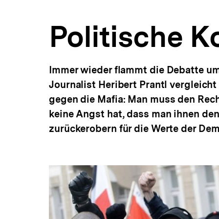
a
t
Politische 
i
o
n
Immer wieder flammt die Debatte um P
Journalist Heribert Prantl verglei
gegen die Mafia: Man muss den Rech
keine Angst hat, dass man ihnen den
zurückerobern für die Werte der Dem