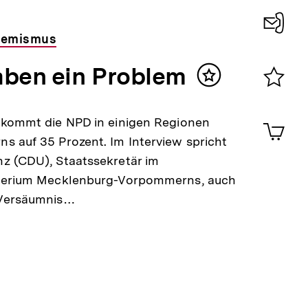
remismus
Konta
0
aben ein Problem
Inhalt
merken
Merklist
ansehen
0
 kommt die NPD in einigen Regionen
Artik
im
 auf 35 Prozent. Im Interview spricht
Shop-
z (CDU), Staatssekretär im
Warenko
terium Mecklenburg-Vorpommerns, auch
ansehen
Versäumnis…