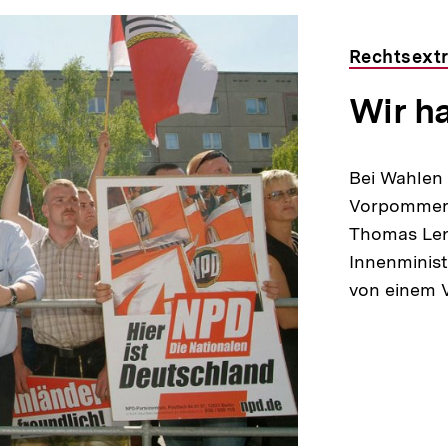
Rechtsext
Wir h
Bei Wahlen
Vorpommerns
Thomas Len
Innenminis
von einem 