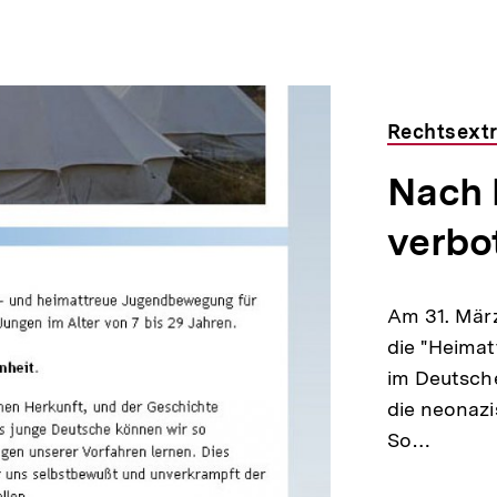
Rechtsext
Nach 
verbo
Am 31. Mär
die "Heima
im Deutsch
die neonazi
So…