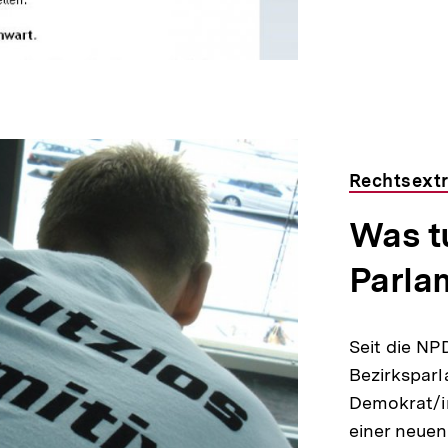
Rechtsext
Was t
Parla
Seit die NP
Bezirksparl
Demokrat/i
einer neuen