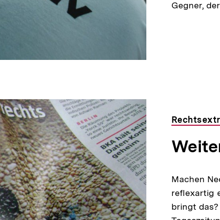
Gegner, de
Rechtsext
Weiter
Machen Neo
reflexartig
bringt das