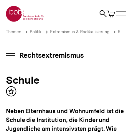
Direkt
Zur Startseite der bpb
zum
0
Artikel
Sho
Seiteninhalt
im
Naviga
Suche
springen
War
öffne
öffnen
öff
Pfadnavigation
Schule
Brotkrümelnavigation
Themen
Politik
Extremismus & Radikalisierung
Rechtsextremismus
|
Rechtsextremismus
|
bpb.de
Rechtsextremismus
INHALTSNAVIGATION
ÖFFNEN
Schule
Inhalt
merken
Neben Elternhaus und Wohnumfeld ist die
Schule die Institution, die Kinder und
Jugendliche am intensivsten prägt. Wie