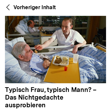
Weitere
Content-
Vorheriger Inhalt
Navigation
Inhalte
V
Typisch Frau, typisch Mann? –
o
Das Nichtgedachte
r
ausprobieren