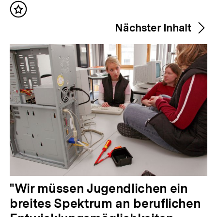
h
Inhalt
e
merken
Nächster Inhalt
r
i
g
e
r
I
n
h
a
l
t
N
"Wir müssen Jugendlichen ein
:
ä
breites Spektrum an beruflichen
Zum
Seite