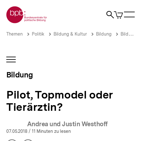
Direkt
Zur Startseite der bpb
zum
0
Artikel
Sho
Seiteninhalt
im
Naviga
Suche
springen
War
öffne
öffnen
öff
Pfadnavigation
Pilot,
Brotkrümelnavigation
Themen
Politik
Bildung & Kultur
Bildung
Bildung
Topmodel
oder
Tierärztin?
|
INHALTSNAVIGATION
Bildung
ÖFFNEN
|
Bildung
bpb.de
Pilot, Topmodel oder
Tierärztin?
Andrea und Justin Westhoff
07.05.2018
/ 11 Minuten zu lesen