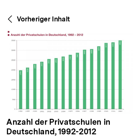
Weitere
Content-
Vorheriger Inhalt
Navigation
Inhalte
V
Anzahl der Privatschulen in
o
Deutschland, 1992-2012