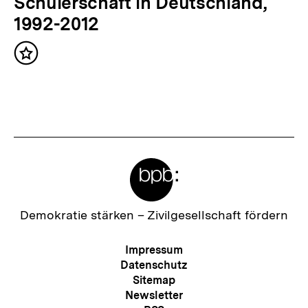
c
Schülerschaft in Deutschland,
h
1992-2012
s
Inhalt
t
merken
e
r
I
n
Meta-
h
Links
a
l
Zur
Demokratie stärken –
Zivilgesellschaft fördern
Startseite
t
der
Meta-
Impressum
:
bpb
Navigation
Datenschutz
Sitemap
Newsletter