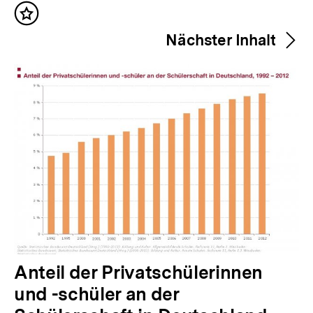
r
Inhalt
h
merken
Nächster Inhalt
e
r
i
g
e
r
I
n
h
a
l
N
Anteil der Privatschülerinnen
t
ä
und -schüler an der
: