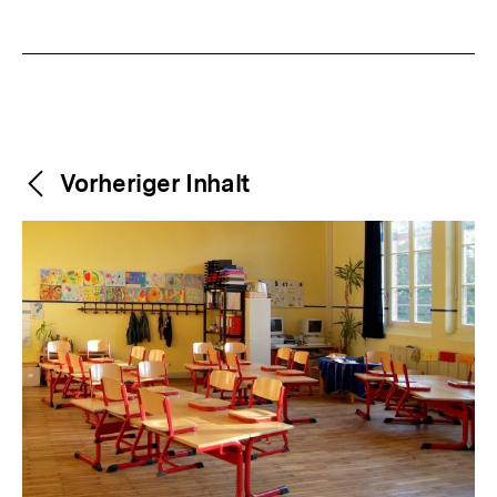
Weitere
Content-
Vorheriger Inhalt
Navigation
Inhalte