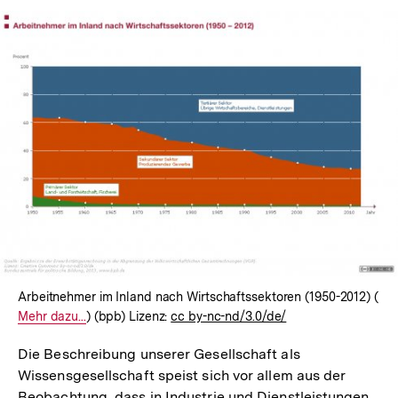
In
Lightbox
öffnen
Arbeitnehmer im Inland nach Wirtschaftssektoren (1950-2012) (
Int
Mehr dazu...
) (bpb) Lizenz:
cc by-nc-nd/3.0/de/
Lin
Die Beschreibung unserer Gesellschaft als
Wissensgesellschaft speist sich vor allem aus der
Beobachtung, dass in Industrie und Dienstleistungen