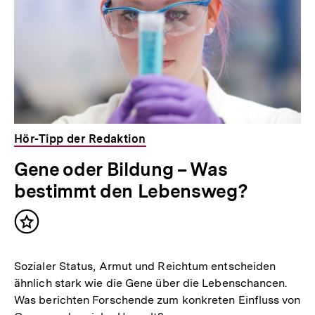
wer
studieren
kann?'
Hör-Tipp der Redaktion
Gene oder Bildung – Was
in
bestimmt den Lebensweg?
Lightbox
Inhalt
merken
Sozialer Status, Armut und Reichtum entscheiden
öffnen
ähnlich stark wie die Gene über die Lebenschancen.
Was berichten Forschende zum konkreten Einfluss von