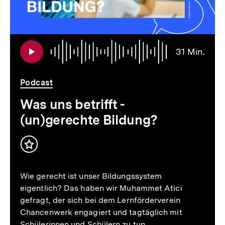
Audi
Daue
31 Min.
31
Min.
Podcast
Was uns betrifft -
(un)gerechte Bildung?
Inhalt
merken
Wie gerecht ist unser Bildungssystem
eigentlich? Das haben wir Muhammet Atici
gefragt, der sich bei dem Lernförderverein
Chancenwerk engagiert und tagtäglich mit
Schülerinnen und Schülern zu tun…