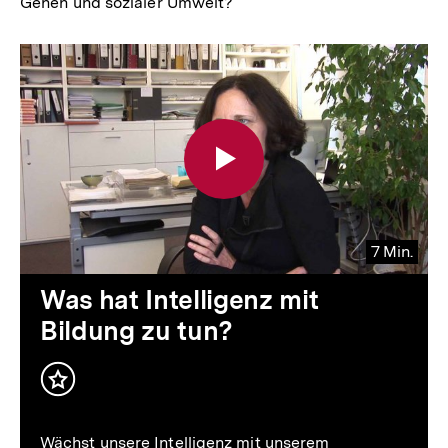
Genen und sozialer Umwelt?
7 Min.
Video
Dauer
Was hat Intelligenz mit
7
Bildung zu tun?
Min.
Inhalt
merken
Wächst unsere Intelligenz mit unserem