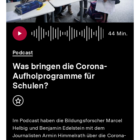
Audi
Daue
44 Min.
44
Min.
Podcast
Was bringen die Corona-
Aufholprogramme für
Schulen?
Inhalt
merken
Im Podcast haben die Bildungsforscher Marcel
Helbig und Benjamin Edelstein mit dem
Journalisten Armin Himmelrath über die Corona-