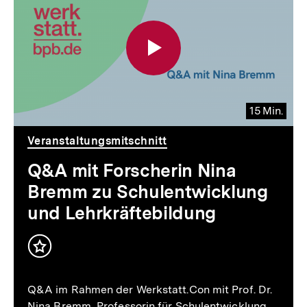
15 Min.
Video
Dauer
Veranstaltungsmitschnitt
15
Min.
Q&A mit Forscherin Nina
Bremm zu Schulentwicklung
und Lehrkräftebildung
Inhalt
merken
Q&A im Rahmen der Werkstatt.Con mit Prof. Dr.
Nina Bremm, Professorin für Schulentwicklung