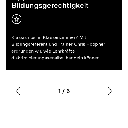
Bildungsgerechtigkeit
Inhalt
merken
Klassismus im Klassenzimmer? Mit
Bildungsreferent und Trainer Chris Höppner
ergründen wir, wie Lehrkräfte
diskriminierungssensibel handeln können.
1
/
6
Vorherigen
Nächs
Karussellinhalt
von
Inhalt
Inhalt
anzeigen
anzei