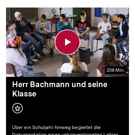
Video-
Player
208 Min.
Video
Dauer
Herr Bachmann und seine
208
zum
Klasse
Min.
Inhalt
Abspielen
merken
Über ein Schuljahr hinweg begleitet die
Dokumentation einen unkonventionellen Lehrer