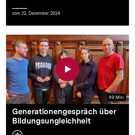
vom 22. Dezember 2024
49 Min.
Video
Dauer
Generationengespräch über
49
Bildungsungleichheit
Min.