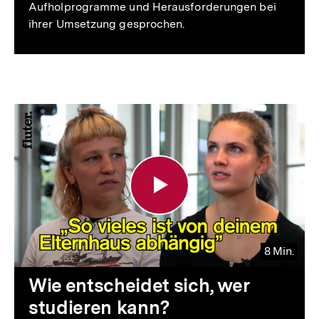
Aufholprogramme und Herausforderungen bei
ihrer Umsetzung gesprochen.
Video-
Player
8 Min.
Video
Dauer
Wie entscheidet sich, wer
8
zum
studieren kann?
Min.