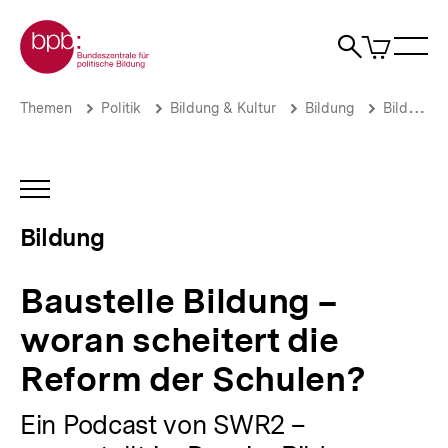
Direkt
Zur Startseite der bpb
zum
0
Artikel
Sho
Seiteninhalt
im
Naviga
Suche
springen
War
öffne
öffnen
öff
Pfadnavigation
Baustelle
Brotkrümelnavigation
Themen
Politik
Bildung & Kultur
Bildung
Bildung
Bildung
–
woran
scheitert
INHALTSNAVIGATION
die
ÖFFNEN
Reform
Bildung
der
Schulen?
|
Baustelle Bildung –
Bildung
|
woran scheitert die
bpb.de
Reform der Schulen?
Ein Podcast von SWR2 –