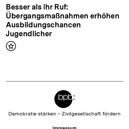
t
N
Besser als ihr Ruf:
:
ä
Übergangsmaßnahmen erhöhen
c
Ausbildungschancen
h
Jugendlicher
s
Inhalt
t
merken
e
r
I
n
Meta-
h
Links
a
l
Zur
Demokratie stärken –
Zivilgesellschaft fördern
Startseite
t
der
Meta-
Impressum