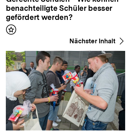
o
benachteiligte Schüler besser
r
gefördert werden?
h
Inhalt
e
merken
Nächster Inhalt
r
i
g
e
r
I
n
h
a
l