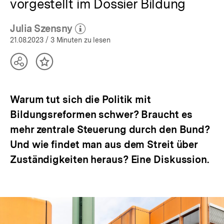
vorgestellt im Dossier Bildung
Julia Szensny
(Mehr zum Autor)
öffnen
21.08.2023
/ 3 Minuten zu lesen
Teilen
Inhalt
Optionen
merken
anzeigen
Warum tut sich die Politik mit
Bildungsreformen schwer? Braucht es
mehr zentrale Steuerung durch den Bund?
Und wie findet man aus dem Streit über
Zuständigkeiten heraus? Eine Diskussion.