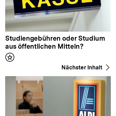
V
Studiengebühren oder Studium
o
aus öffentlichen Mitteln?
r
Inhalt
h
merken
Nächster Inhalt
e
r
i
g
e
r