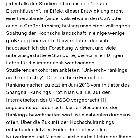
jedenfalls der Studierenden aus den "besten
Elternhäusern". Im Effekt dieser Entwicklung droht
eine hierzulande (anders als etwa in den USA oder
auch in Großbritannien) bislang noch nicht vollzogene
Spaltung der Hochschullandschaft in einige wenige
großzügig finanzierte Universitäten, die sich
hauptsächlich der Forschung widmen, und viele
unterausgestattete Standorte, die vor allen Dingen
Lehre für die immer noch wachsenden
Studierendenkohorten anbieten. "University rankings
are here to stay": Ob sich diese Formel der
Rankingmacher, zuletzt im Juni 2013 vom Initiator des
Shanghai-Rankings Prof. Nian Cai Liu auf den
Internetseiten der UNESCO vorgebracht
Zur
[1]
,
angesichts der doch sehr kurzen Geschichte der
Auflösung
Rankings bewahrheiten wird, ist einstweilen durchaus
der
offen. Über die Zukunft der Hochschulrankings
Fußnote
entscheiden letzten Endes ihre potenziellen
Nutzerinnen und Nutzer – und dies im Lichte der ihnen